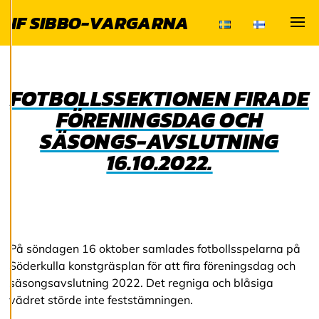
bättre tjänst och
IF SIBBO-VARGARNA
tillhandahålla
Visa
innehåll som är
intressant för dig.
Du har kontroll över
FOTBOLLSSEKTIONEN FIRADE
dina
FÖRENINGSDAG OCH
cookiepreferenser
SÄSONGS-AVSLUTNING
och kan ändra dem
när som helst. Läs
16.10.2022.
mer om våra
cookies.
R
e
På söndagen 16 oktober samlades fotbollsspelarna på
d
i
Söderkulla konstgräsplan för att fira föreningsdag och
g
säsongsavslutning 2022. Det regniga och blåsiga
e
vädret störde inte feststämningen.
r
a