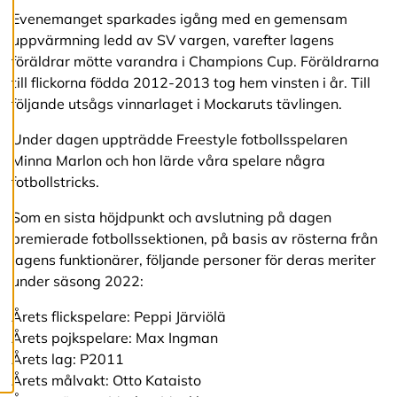
c
Evenemanget sparkades igång med en gemensam
o
uppvärmning ledd av SV vargen, varefter lagens
o
k
föräldrar mötte varandra i Champions Cup. Föräldrarna
i
till flickorna födda 2012-2013 tog hem vinsten i år. Till
e
följande utsågs vinnarlaget i Mockaruts tävlingen.
s
Under dagen uppträdde Freestyle fotbollsspelaren
A
Minna Marlon och hon lärde våra spelare några
v
fotbollstricks.
v
i
Som en sista höjdpunkt och avslutning på dagen
s
premierade fotbollssektionen, på basis av rösterna från
a
a
lagens funktionärer, följande personer för deras meriter
l
under säsong 2022:
l
a
Årets flickspelare: Peppi Järviölä
Årets pojkspelare: Max Ingman
A
Årets lag: P2011
c
Årets målvakt: Otto Kataisto
c