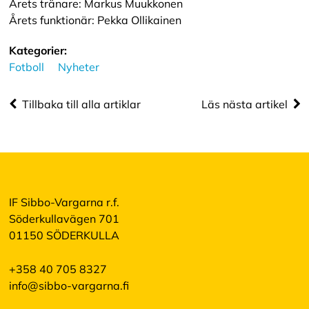
Årets tränare: Markus Muukkonen
e
p
Årets funktionär: Pekka Ollikainen
t
e
Kategorier:
r
Fotboll
Nyheter
a
a
l
Tillbaka till alla artiklar
Läs nästa artikel
l
a
c
o
o
k
i
e
IF Sibbo-Vargarna r.f.
s
Söderkullavägen 701
01150 SÖDERKULLA
+358 40 705 8327
info@sibbo-vargarna.fi