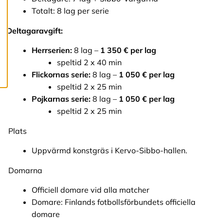
c
Totalt: 8 lag per serie
o
o
k
Deltagaravgift:
i
e
Herrserien:
8 lag –
1 350 € per lag
s
speltid 2 x 40 min
Flickornas serie:
8 lag –
1 050 € per lag
speltid 2 x 25 min
Pojkarnas serie:
8 lag –
1 050 € per lag
​​​​​​​​​​​​​​speltid 2 x 25 min
Plats
Uppvärmd konstgräs i Kervo-Sibbo-hallen.
Domarna
Officiell domare vid alla matcher
Domare: Finlands fotbollsförbundets officiella
domare