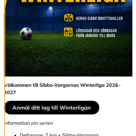
v
v
i
s
a
a
l
l
a
A
c
c
e
Välkommen till Sibbo-Vargarnas Winterliga 2026–
p
2027
t
e
r
Anmäl ditt lag till Winterligan
a
a
l
Information om serien
l
a
Deltagare: 7 lag + Sibbo-Vargarna