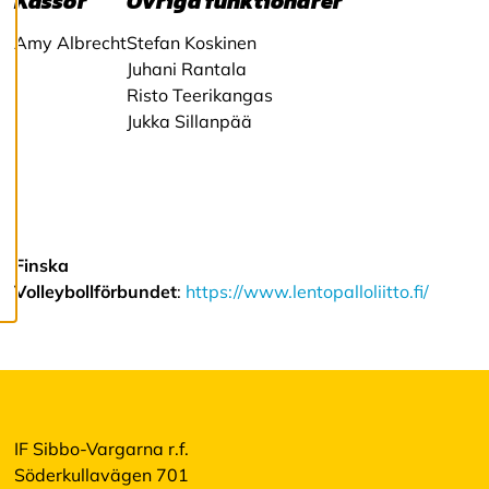
Kassör
Övriga funktionärer
R
e
Amy Albrecht
Stefan Koskinen
d
Juhani Rantala
i
Risto Teerikangas
g
e
Jukka Sillanpää
r
a
c
o
o
k
i
Finska
e
Volleybollförbundet
:
https://www.lentopalloliitto.fi/
s
A
v
v
i
s
IF Sibbo-Vargarna r.f.
a
Söderkullavägen 701
a