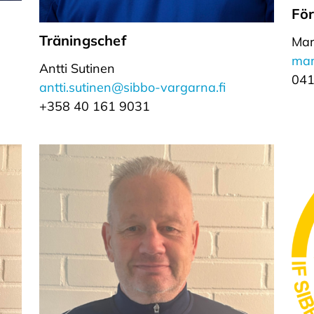
För
Träningschef
Mar
mar
Antti Sutinen
041
antti.sutinen@sibbo-vargarna.fi
+358 40 161 9031