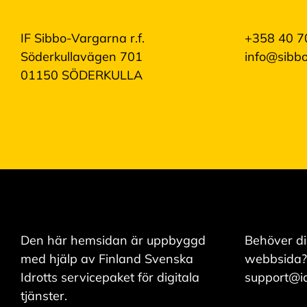
IF Sibbo-Vargarna r.f.
+358 40 7
Söderkullavägen 701
info@sibbo
01150 SÖDERKULLA
Den här hemsidan är uppbyggd
Behöver di
med hjälp av Finland Svenska
webbsida?
Idrotts servicepaket för digitala
support@idr
tjänster.