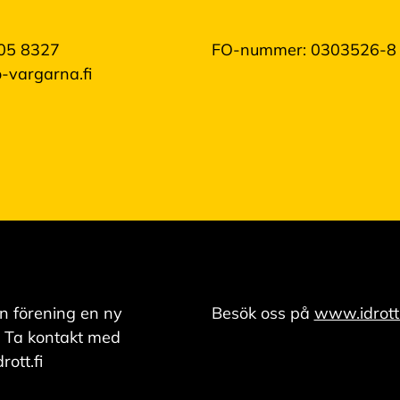
05 8327
FO-nummer: 0303526-8
-vargarna.fi
n förening en ny
Besök oss på
www.idrott.
 Ta kontakt med
ott.fi