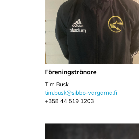
Föreningstränare
Tim Busk
tim.busk@sibbo-vargarna.fi
+358 44 519 1203