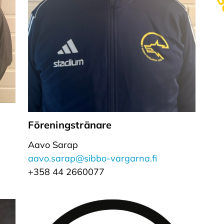
Föreningstränare
Aavo Sarap
aavo.sarap@sibbo-vargarna.fi
+358 44 2660077