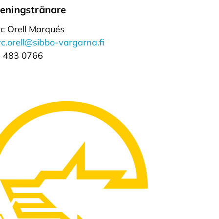
eningstränare
c Orell Marqués
c.orell@sibbo-vargarna.fi
 483 0766