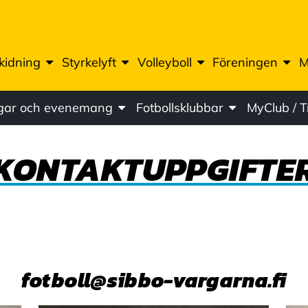
kidning
Styrkelyft
Volleyboll
Föreningen
M
ngar och evenemang
Fotbollsklubbar
MyClub / 
KONTAKTUPPGIFTE
fotboll@sibbo-vargarna.fi