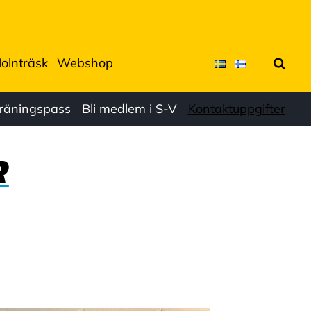
olnträsk
Webshop
Sök
Träningspass
Bli medlem i S-V
Kontaktuppgifter
R