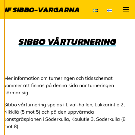
cookiepreferenser
IF SIBBO-VARGARNA
och kan ändra dem
Visa
när som helst. Läs
mer om våra
cookies.
SIBBO VÅRTURNERING
R
e
d
i
g
e
Mer information om turneringen och tidsschemat
r
kommer att finnas på denna sida när turneringen
a
närmar sig.
c
o
o
Sibbo vårturnering spelas i Lival-hallen, Lukkarintie 2,
k
Nikkilä (5 mot 5) och på den uppvärmda
i
konstgräsplanen i Söderkulla, Koulutie 3, Söderkulla (8
e
s
mot 8).