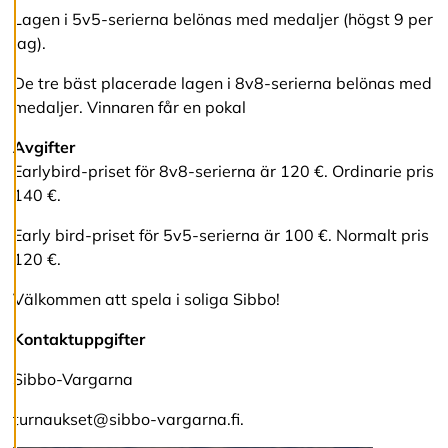
Lagen i 5v5-serierna belönas med medaljer (högst 9 per
A
lag).
v
v
De tre bäst placerade lagen i 8v8-serierna belönas med
i
s
medaljer. Vinnaren får en pokal
a
a
Avgifter
l
Earlybird-priset för 8v8-serierna är 120 €. Ordinarie pris
l
a
140 €.
Early bird-priset för 5v5-serierna är 100 €. Normalt pris
A
120 €.
c
c
Välkommen att spela i soliga Sibbo!
e
p
Kontaktuppgifter
t
e
Sibbo-Vargarna
r
a
a
turnaukset@sibbo-vargarna.fi.
l