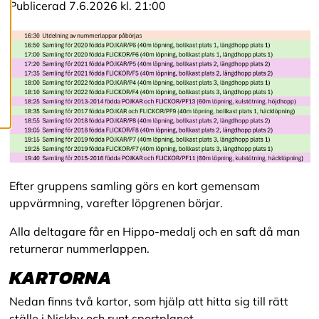
c
Publicerad 7.6.2026 kl. 21:00
o
o
k
i
e
s
Efter gruppens samling görs en kort gemensam
uppvärmning, varefter löpgrenen börjar.
Alla deltagare får en Hippo-medalj och en saft då man
returnerar nummerlappen.
KARTORNA
Nedan finns två kartor, som hjälp att hitta sig till rätt
ställe i Nickby och runt sportplanet.