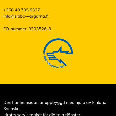
+358 40 705 8327
info@sibbo-vargarna.fi
FO-nummer: 0303526-8
Den här hemsidan är uppbyggd med hjälp av Finland
Svenska
Idrotts servicepaket för digitala tjänster.