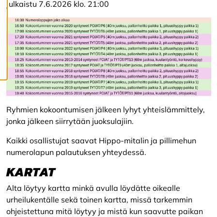
Julkaistu 7.6.2026 klo. 21:00
ä
s
t
e
e
t
Ryhmien kokoontumisen jälkeen lyhyt yhteislämmittely,
jonka jälkeen siirrytään juoksulajiin.
Kaikki osallistujat saavat Hippo-mitalin ja pillimehun
numerolapun palautuksen yhteydessä.
KARTAT
Alta löytyy kartta minkä avulla löydätte oikealle
urheilukentälle sekä toinen kartta, missä tarkemmin
ohjeistettuna mitä löytyy ja mistä kun saavutte paikan