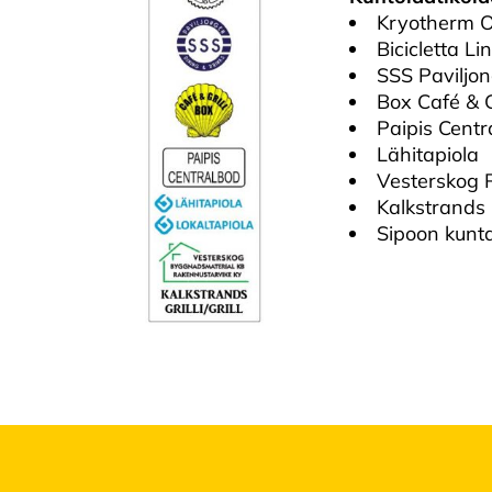
Kryotherm 
Bicicletta L
SSS Paviljo
Box Café & G
Paipis Centr
Lähitapiola
Vesterskog 
Kalkstrands G
Sipoon kunt