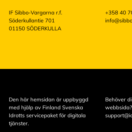
IF Sibbo-Vargarna r.f.
+358 40 7
Söderkullantie 701
info@sibbo
01150 SÖDERKULLA
Den här hemsidan är uppbyggd
Behöver di
med hjälp av Finland Svenska
webbsida?
Idrotts servicepaket för digitala
support@idr
tjänster.