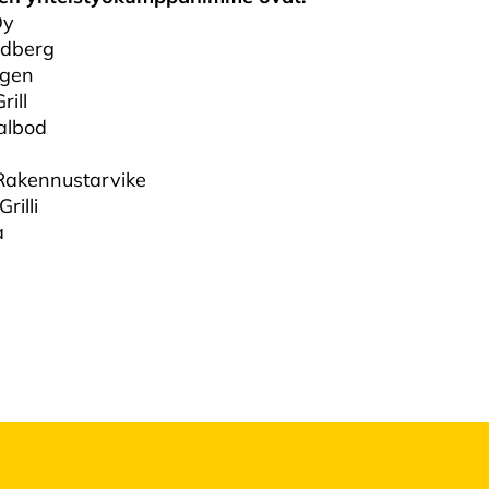
Oy
indberg
ngen
rill
albod
Rakennustarvike
rilli
a