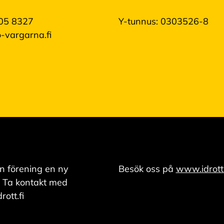
05 8327
Y-tunnus: 0303526-8
-vargarna.fi
n förening en ny
Besök oss på
www.idrott.
 Ta kontakt med
ott.fi