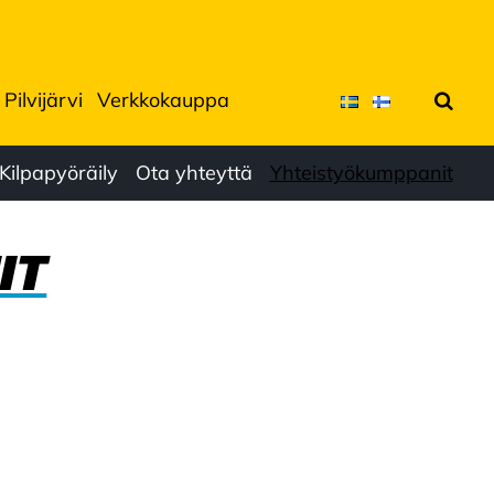
Pilvijärvi
Verkkokauppa
Hae
Kilpapyöräily
Ota yhteyttä
Yhteistyökumppanit
IT