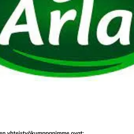
den yhteistyökumppanimme ovat: