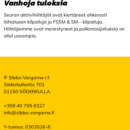
Vanhoja tuloksia
s
y
k
Seuran aktiivihiihtäjät ovat kiertäneet ahkerasti
a
lähialueen kilpailuja ja FSSM & SM – kilpailuja.
i
Hiihtäjiemme ovat menestyneet ja palkintosijoituksia on
k
k
ollut useampia.
i
e
v
ä
s
t
e
e
IF Sibbo-Vargarna r.f.
t
Söderkullantie 701
01150 SÖDERKULLA
+358 40 705 8327
info@sibbo-vargarna.fi
Y-tunnus: 0303526-8