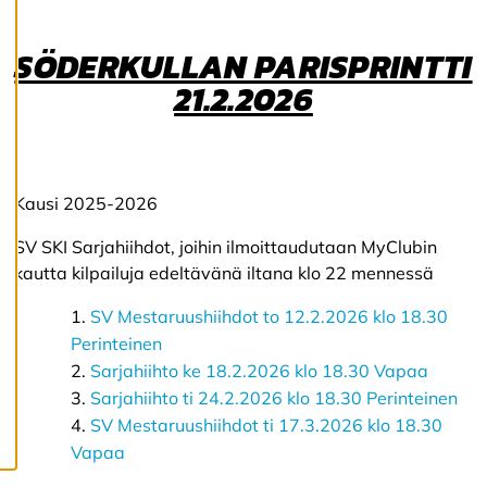
k
si
a
SÖDERKULLAN PARISPRINTTI
21.2.2026
K
i
e
l
l
Kausi 2025-2026
ä
k
SV SKI Sarjahiihdot, joihin ilmoittaudutaan MyClubin
a
kautta kilpailuja edeltävänä iltana klo 22 mennessä
i
k
k
SV Mestaruushiihdot to 12.2.2026 klo 18.30
i
Perinteinen
Sarjahiihto ke 18.2.2026 klo 18.30 Vapaa
Sarjahiihto ti 24.2.2026 klo 18.30 Perinteinen
H
y
SV Mestaruushiihdot ti 17.3.2026 klo 18.30
v
Vapaa
ä
k