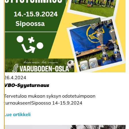
l
ä
k
a
i
k
k
i
H
y
v
ä
k
26.4.2024
s
VBO-Syysturnaus
y
k
a
Tervetuloa mukaan syksyn odotetuimpaan
i
turnaukseen!Sipoossa 14-15.9.2024
k
k
Lue artikkeli
i
e
v