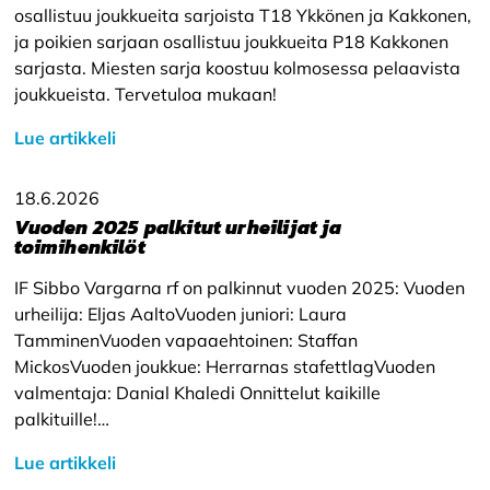
osallistuu joukkueita sarjoista T18 Ykkönen ja Kakkonen,
ja poikien sarjaan osallistuu joukkueita P18 Kakkonen
sarjasta. Miesten sarja koostuu kolmosessa pelaavista
joukkueista. Tervetuloa mukaan!
Lue artikkeli
18.6.2026
Vuoden 2025 palkitut urheilijat ja
toimihenkilöt
IF Sibbo Vargarna rf on palkinnut vuoden 2025: Vuoden
urheilija: Eljas AaltoVuoden juniori: Laura
TamminenVuoden vapaaehtoinen: Staffan
MickosVuoden joukkue: Herrarnas stafettlagVuoden
valmentaja: Danial Khaledi Onnittelut kaikille
palkituille!…
Lue artikkeli