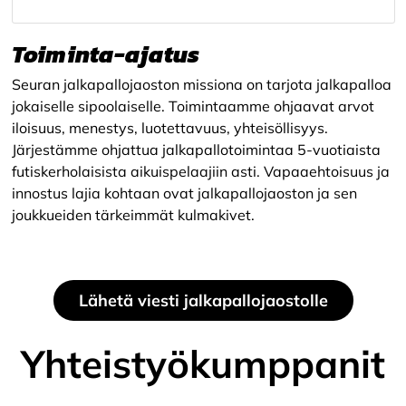
Toiminta-ajatus
Seuran jalkapallojaoston missiona on tarjota jalkapalloa
jokaiselle sipoolaiselle. Toimintaamme ohjaavat arvot
iloisuus, menestys, luotettavuus, yhteisöllisyys.
Järjestämme ohjattua jalkapallotoimintaa 5-vuotiaista
futiskerholaisista aikuispelaajiin asti. Vapaaehtoisuus ja
innostus lajia kohtaan ovat jalkapallojaoston ja sen
joukkueiden tärkeimmät kulmakivet.
Lähetä viesti jalkapallojaostolle
Yhteistyökumppanit