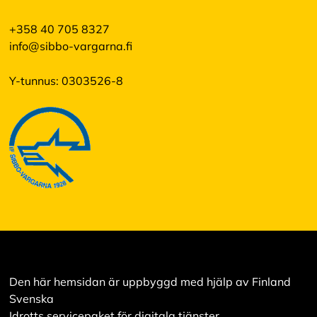
+358 40 705 8327
info@sibbo-vargarna.fi
Y-tunnus: 0303526-8
Den här hemsidan är uppbyggd med hjälp av Finland
Svenska
Idrotts servicepaket för digitala tjänster.