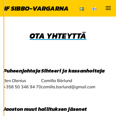
entistä parempaa
IF SIBBO-VARGARNA
palvelua ja tarjota
Visa
sinulle kiinnostavaa
sisältöä. Sinulla on
hallinta
OTA YHTEYTTÄ
evästeasetuksistasi,
ja voit muuttaa niitä
milloin tahansa. Lue
lisää
evästeistämme.
Puheenjohtaja
Sihteeri ja kassanhoitaja
M
Ben Olenius
Camilla Bärlund
u
o
+358 50 346 94 70
camilla.barlund@gmail.com
k
k
a
a
Jaoston muut hallituksen jäsenet
e
v