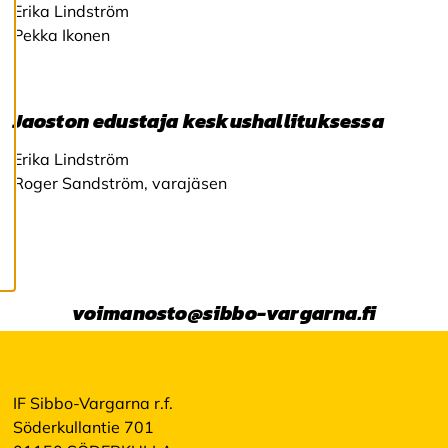
ä
Erika Lindström
st
Pekka Ikonen
e
a
s
e
t
Jaoston edustaja keskushallituksessa
u
k
Erika Lindström
si
Roger Sandström, varajäsen
a
K
i
e
l
voimanosto@sibbo-vargarna.fi
l
ä
k
a
i
IF Sibbo-Vargarna r.f.
k
Söderkullantie 701
k