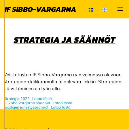
tarjotaksemme
IF SIBBO-VARGARNA
paremman
Visa
käyttökokemuksen
ja henkilökohtaista
palvelua.
STRATEGIA JA SÄÄNNÖT
Suostumalla
evästeiden käyttöön
voimme kehittää
entistä parempaa
palvelua ja tarjota
sinulle kiinnostavaa
Voit tutustua IF Sibbo-Vargarna ry:n voimassa olevaan
sisältöä. Sinulla on
strategiaan klikkaamalla allaolevaa linkkiä. Strategian
hallinta
päivittäminen on työn alla.
evästeasetuksistasi,
Strategia 2022
Lataa tästä
ja voit muuttaa niitä
IF Sibbo-Vargarna säännöt
Lataa tästä
milloin tahansa. Lue
Jaostojen järjestyssäännöt
Lataa tästä
lisää
evästeistämme.