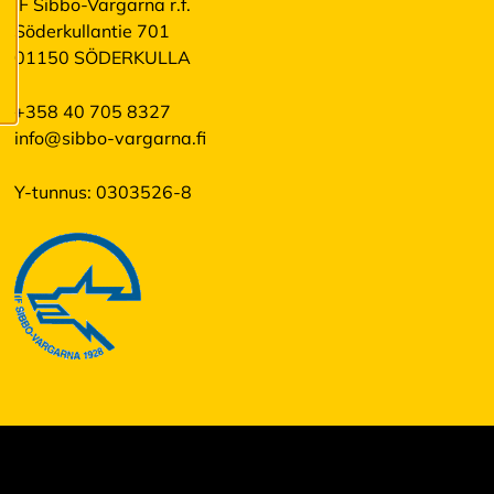
IF Sibbo-Vargarna r.f.
M
Söderkullantie 701
u
01150 SÖDERKULLA
o
k
k
+358 40 705 8327
a
info@sibbo-vargarna.fi
a
e
v
Y-tunnus: 0303526-8
ä
st
e
a
s
e
t
u
k
si
a
K