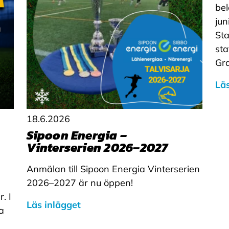
bel
jun
Sta
sta
Gra
Läs
18.6.2026
Sipoon Energia –
Vinterserien 2026–2027
Anmälan till Sipoon Energia Vinterserien
2026–2027 är nu öppen!
. I
Läs inlägget
na