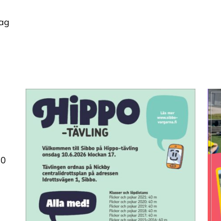
lag
00