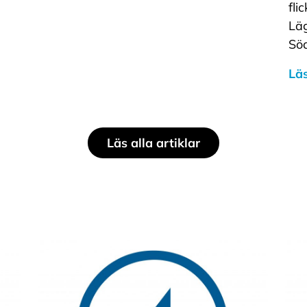
fli
Läg
Söd
Läs
Läs alla artiklar