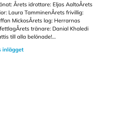
önat: Årets idrottare: Eljas AaltoÅrets
ior: Laura TamminenÅrets frivillig:
ffan MickosÅrets lag: Herrarnas
fettlagÅrets tränare: Danial Khaledi
ttis till alla belönade!…
 inlägget