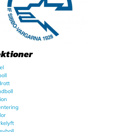
ektioner
el
oll
drott
dboll
ion
entering
dor
rkelyft
leyboll