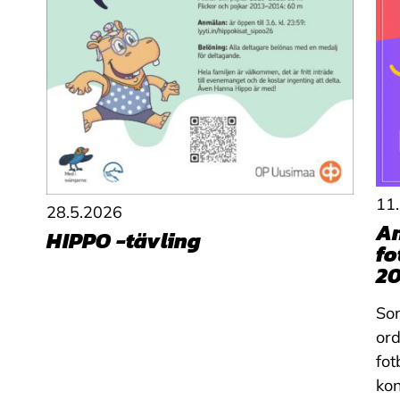
11
28.5.2026
An
HIPPO -tävling
fo
20
Som
or
fot
kon