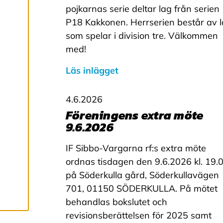
c
pojkarnas serie deltar lag från serien
c
e
P18 Kakkonen. Herrserien består av 
p
som spelar i division tre. Välkommen
t
e
med!
r
a
Läs inlägget
a
l
l
4.6.2026
a
c
Föreningens extra möte
o
9.6.2026
o
k
i
IF Sibbo-Vargarna rf:s extra möte
e
ordnas tisdagen den 9.6.2026 kl. 19.
s
på Söderkulla gård, Söderkullavägen
701, 01150 SÖDERKULLA. På mötet
behandlas bokslutet och
revisionsberättelsen för 2025 samt