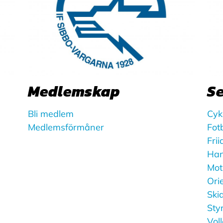
Medlemskap
S
Bli medlem
Cyk
Medlemsförmåner
Fotb
Frii
Han
Mot
Ori
Ski
Sty
Vol