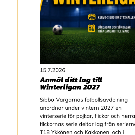
r
a
c
o
o
k
i
e
s
A
v
15.7.2026
v
Anmäl ditt lag till
i
s
Winterligan 2027
a
a
Sibbo-Vargarnas fotbollsavdelning
l
l
anordnar under vintern 2027 en
a
vinterserie för pojkar, flickor och herrar
flickornas serie deltar lag från serier
A
T18 Ykkönen och Kakkonen, och i