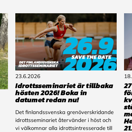
23.6.2026
18
Idrottsseminariet är tillbaka
27
hösten 2026! Boka in
fö
datumet redan nu!
kv
st
Det finlandssvenska grenöverskridande
mo
He
idrottsseminariet återvänder i höst och
21
vi välkomnar alla idrottsintresserade till