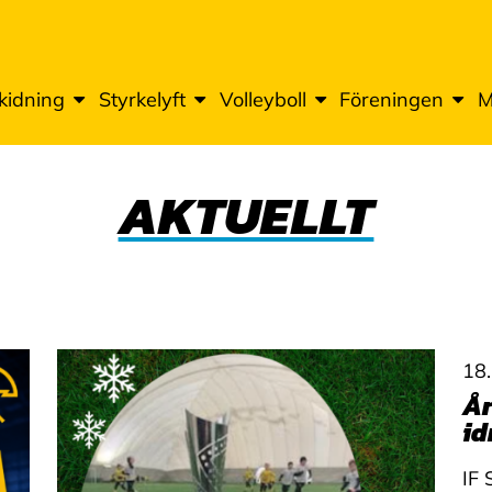
kidning
Styrkelyft
Volleyboll
Föreningen
M
AKTUELLT
18
År
id
IF 