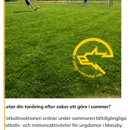
v
v
i
s
a
a
l
l
a
A
c
c
e
p
t
e
r
a
Letar din tonåring efter saker att göra i sommar?
a
l
Fotbollssektionen ordnar under sommaren lättillgängliga
l
fotbolls- och motionsaktiviteter för ungdomar i Massby
a