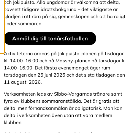
c
och Jokipuisto. Alla ungdomar är välkomna att delta,
o
oavsett tidigare idrottsbakgrund – det viktigaste är
o
glädjen i att röra på sig, gemenskapen och att ha roligt
k
i
under sommaren.
e
s
Anmäl dig till tonårsfotbollen
Aktiviteterna ordnas på Jokipuisto-planen på tisdagar
kl. 14.00–16.00 och på Massby-planen på torsdagar kl.
14.00–16.00. Det första evenemanget äger rum
torsdagen den 25 juni 2026 och det sista tisdagen den
11 augusti 2026.
Verksamheten leds av Sibbo-Vargarnas tränare samt
fyra av klubbens sommaranställda. Det är gratis att
delta, men förhandsanmälan är obligatorisk. Man kan
delta i verksamheten även utan att vara medlem i
klubben.