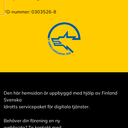
innehåll som är
intressant för dig.
FO-nummer: 0303526-8
Du har kontroll över
dina
cookiepreferenser
och kan ändra dem
när som helst. Läs
mer om våra
cookies.
R
e
d
i
Den här hemsidan är uppbyggd med hjälp av Finland
g
e
Svenska
r
Idrotts servicepaket för digitala tjänster.
a
c
o
Behöver din förening en ny
o
webbsida? Ta kontakt med