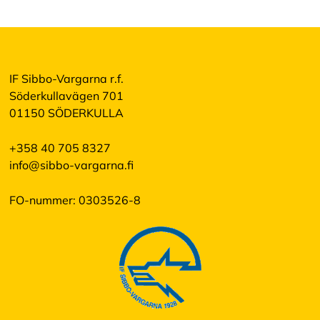
A
c
c
e
IF Sibbo-Vargarna r.f.
p
t
Söderkullavägen 701
e
01150 SÖDERKULLA
r
a
a
+358 40 705 8327
l
info@sibbo-vargarna.fi
l
a
c
FO-nummer: 0303526-8
o
o
k
i
e
s