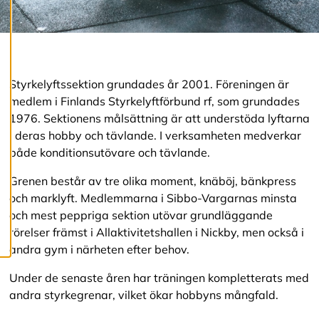
i
g
e
r
a
c
o
Styrkelyftssektion grundades år 2001. Föreningen är
o
medlem i Finlands Styrkelyftförbund rf, som grundades
k
1976. Sektionens målsättning är att understöda lyftarna
i
e
i deras hobby och tävlande. I verksamheten medverkar
s
både konditionsutövare och tävlande.
Grenen består av tre olika moment, knäböj, bänkpress
A
och marklyft. Medlemmarna i Sibbo-Vargarnas minsta
v
v
och mest peppriga sektion utövar grundläggande
i
rörelser främst i Allaktivitetshallen i Nickby, men också i
s
andra gym i närheten efter behov.
a
a
l
Under de senaste åren har träningen kompletterats med
l
andra styrkegrenar, vilket ökar hobbyns mångfald.
a