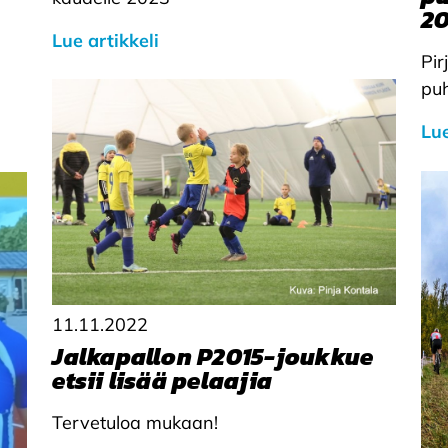
2
Lue artikkeli
Pir
pu
Lue
11.11.2022
Jalkapallon P2015-joukkue
etsii lisää pelaajia
Tervetuloa mukaan!