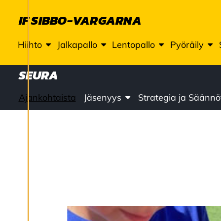
ja voit muuttaa niitä
IF SIBBO-VARGARNA
milloin tahansa. Lue
lisää
Hiihto
Jalkapallo
Lentopallo
Pyöräily
evästeistämme.
SEURA
M
u
o
Ajankohtaista
Jäsenyys
Strategia ja Säännö
k
k
a
a
e
v
ä
st
e
a
s
e
t
u