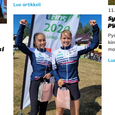
Lue artikkeli
11
Sy
py
Pyö
ki
si
mak
Lue