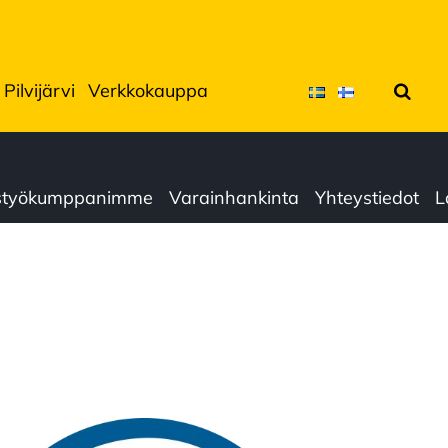
Pilvijärvi
Verkkokauppa
Hae
istyökumppanimme
Varainhankinta
Yhteystiedot
L