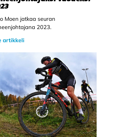
023
jo Moen jatkaa seuran
heenjohtajana 2023.
 artikkeli