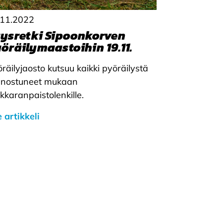
.11.2022
ysretki Sipoonkorven
öräilymaastoihin 19.11.
räilyjaosto kutsuu kaikki pyöräilystä
innostuneet mukaan
karanpaistolenkille.
 artikkeli