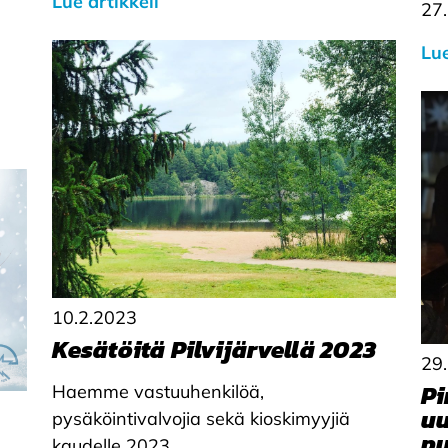
Lue artikkeli
27.
Lue
10.2.2023
Kesätöitä Pilvijärvellä 2023
29
Pi
Haemme vastuuhenkilöä,
uu
pysäköintivalvojia sekä kioskimyyjiä
pu
kaudelle 2023