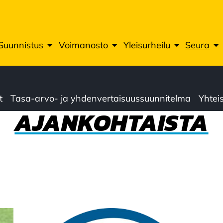
Suunnistus
Voimanosto
Yleisurheilu
Seura
t
Tasa-arvo- ja yhdenvertaisuussuunnitelma
Yhte
AJANKOHTAISTA