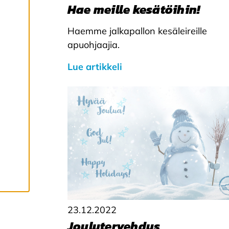
s
Hae meille kesätöihin!
y
k
Haemme jalkapallon kesäleireille
a
i
apuohjaajia.
k
k
Lue artikkeli
i
e
v
ä
s
t
e
e
t
23.12.2022
Joulutervehdys