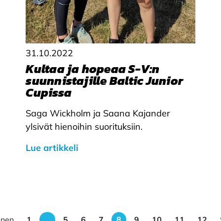
31.10.2022
Kultaa ja hopeaa S-V:n
suunnistajille Baltic Junior
Cupissa
Saga Wickholm ja Saana Kajander
ylsivät hienoihin suorituksiin.
Lue artikkeli
inen
1
…
5
6
7
8
9
10
11
12