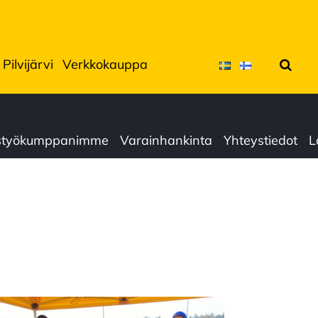
Pilvijärvi
Verkkokauppa
Hae
istyökumppanimme
Varainhankinta
Yhteystiedot
L