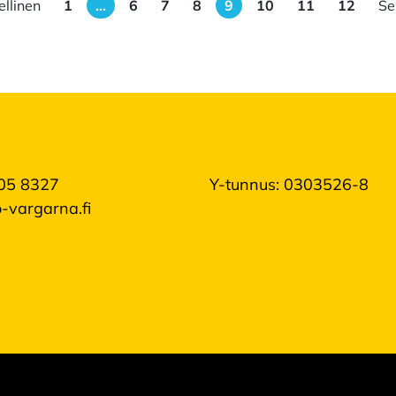
ellinen
1
…
6
7
8
9
10
11
12
Se
05 8327
Y-tunnus: 0303526-8
-vargarna.fi