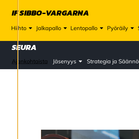
ja voit muuttaa niitä
IF SIBBO-VARGARNA
milloin tahansa. Lue
lisää
Hiihto
Jalkapallo
Lentopallo
Pyöräily
evästeistämme.
SEURA
M
u
o
Ajankohtaista
Jäsenyys
Strategia ja Säännö
k
k
a
a
e
v
ä
st
e
a
s
e
t
u