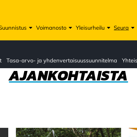
Suunnistus
Voimanosto
Yleisurheilu
Seura
t
Tasa-arvo- ja yhdenvertaisuussuunnitelma
Yhte
AJANKOHTAISTA