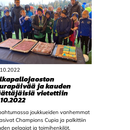
.10.2022
lkapallojaoston
urapäivää ja kauden
ättäjäisiä vietettiin
.10.2022
pahtumassa joukkueiden vanhemmat
asivat Champions Cupia ja palkittiin
den pelaajat ja toimihenkilöt.