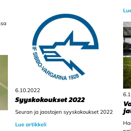
Lue
ssa
6.10.2022
6.
Syyskokoukset 2022
Va
ja
Seuran ja jaostojen syyskokoukset 2022
Hae
Lue artikkeli
nai