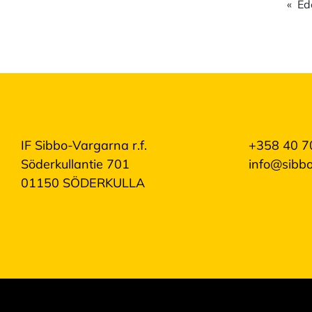
Ed
IF Sibbo-Vargarna r.f.
+358 40 7
Söderkullantie 701
info@sibbo
01150 SÖDERKULLA