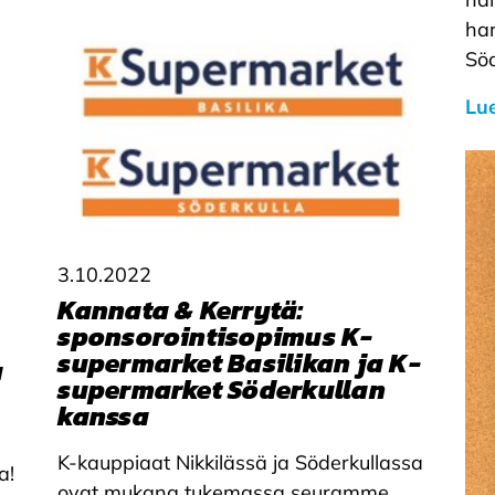
har
Söd
Lue
3.10.2022
Kannata & Kerrytä:
sponsorointisopimus K-
supermarket Basilikan ja K-
a
supermarket Söderkullan
kanssa
K-kauppiaat Nikkilässä ja Söderkullassa
a!
ovat mukana tukemassa seuramme