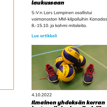
laukussaan
s
y
k
S-V:n Lars Lampinen osallistui
a
voimanoston MM-kilpailuihin Kanada
i
k
8.-15.10. ja kahmi mitaleita.
k
i
Lue artikkeli
e
v
ä
s
t
e
e
t
4.10.2022
Ilmainen yhdeksän kerran