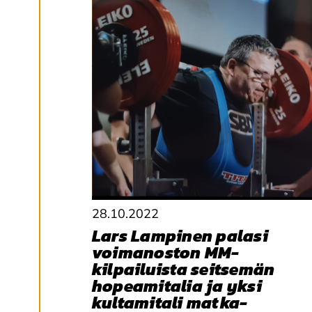
k
si
a
K
i
e
l
l
ä
k
a
i
k
k
i
28.10.2022
Lars Lampinen palasi
voimanoston MM-
H
kilpailuista seitsemän
y
v
hopeamitalia ja yksi
ä
kultamitali matka-
k