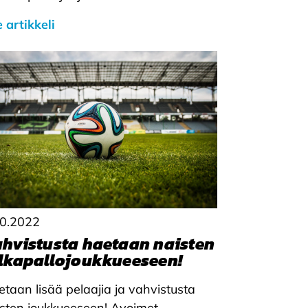
 artikkeli
10.2022
hvistusta haetaan naisten
lkapallojoukkueeseen!
taan lisää pelaajia ja vahvistusta
sten joukkueeseen! Avoimet