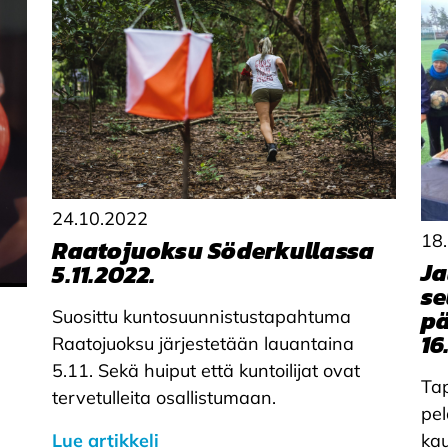
24.10.2022
18
Raatojuoksu Söderkullassa
Ja
5.11.2022.
se
pä
Suosittu kuntosuunnistustapahtuma
16
Raatojuoksu järjestetään lauantaina
5.11. Sekä huiput että kuntoilijat ovat
Ta
tervetulleita osallistumaan.
pel
Lue artikkeli
kau