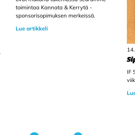
toimintaa Kannata & Kerrytä -
sponsorisopimuksen merkeissä.
Lue artikkeli
14
y
Si
IF 
vii
Lue