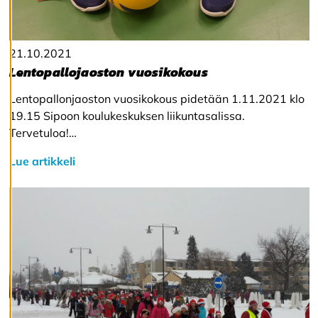
l
ä
k
a
i
21.10.2021
k
Lentopallojaoston vuosikokous
k
i
Lentopallonjaoston vuosikokous pidetään 1.11.2021 klo
19.15 Sipoon koulukeskuksen liikuntasalissa.
H
Tervetuloa!…
y
v
Lue artikkeli
ä
k
s
y
k
a
i
k
k
i
e
v