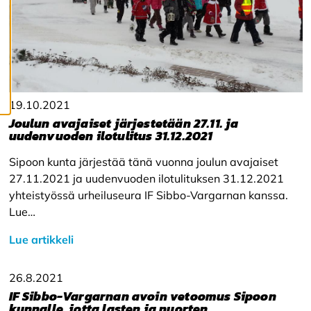
ä
s
t
e
e
t
19.10.2021
Joulun avajaiset järjestetään 27.11. ja
uudenvuoden ilotulitus 31.12.2021
Sipoon kunta järjestää tänä vuonna joulun avajaiset
27.11.2021 ja uudenvuoden ilotulituksen 31.12.2021
yhteistyössä urheiluseura IF Sibbo-Vargarnan kanssa.
Lue…
Lue artikkeli
26.8.2021
IF Sibbo-Vargarnan avoin vetoomus Sipoon
kunnalle, jotta lasten ja nuorten