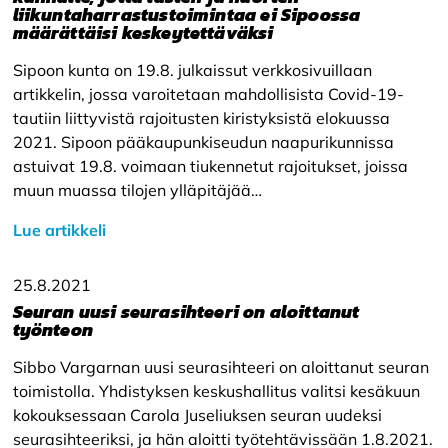
liikuntaharrastustoimintaa ei Sipoossa
määrättäisi keskeytettäväksi
Sipoon kunta on 19.8. julkaissut verkkosivuillaan
artikkelin, jossa varoitetaan mahdollisista Covid-19-
tautiin liittyvistä rajoitusten kiristyksistä elokuussa
2021. Sipoon pääkaupunkiseudun naapurikunnissa
astuivat 19.8. voimaan tiukennetut rajoitukset, joissa
muun muassa tilojen ylläpitäjää…
Lue artikkeli
25.8.2021
Seuran uusi seurasihteeri on aloittanut
työnteon
Sibbo Vargarnan uusi seurasihteeri on aloittanut seuran
toimistolla. Yhdistyksen keskushallitus valitsi kesäkuun
kokouksessaan Carola Juseliuksen seuran uudeksi
seurasihteeriksi, ja hän aloitti työtehtävissään 1.8.2021.