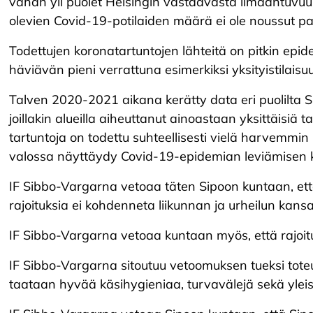
vähän yli puolet Helsingin vastaavasta ilmaantuvuu
olevien Covid-19-potilaiden määrä ei ole noussut pa
Todettujen koronatartuntojen lähteitä on pitkin epide
häviävän pieni verrattuna esimerkiksi yksityistilaisu
Talven 2020-2021 aikana kerätty data eri puolilta Suo
joillakin alueilla aiheuttanut ainoastaan yksittäisiä 
tartuntoja on todettu suhteellisesti vielä harvemmin
valossa näyttäydy Covid-19-epidemian leviämisen k
IF Sibbo-Vargarna vetoaa täten Sipoon kuntaan, että
rajoituksia ei kohdenneta liikunnan ja urheilun kans
IF Sibbo-Vargarna vetoaa kuntaan myös, että rajoituks
IF Sibbo-Vargarna sitoutuu vetoomuksen tueksi toteu
taataan hyvää käsihygieniaa, turvavälejä sekä ylei