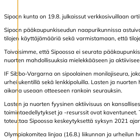
k
si
a
Sipoon kunta on 19.8. julkaissut verkkosivuillaan arti
Sipoon pääkaupunkiseudun naapurikunnissa astuivat 1
K
tilojen käyttäjämääriä sekä varmistamaan, että tilojen
i
e
l
Toivoisimme, että Sipoossa ei seurata pääkaupunkiseu
l
nuorten mahdollisuuksia mielekkääseen ja aktiivise
ä
k
IF Sibbo-Vargarna on sipoolainen monilajiseura, joka 
a
i
urheilukentillä sekä lenkkipoluilla. Lasten ja nuorte
k
aikana useaan otteeseen rankoin seurauksin.
k
i
Lasten ja nuorten fyysinen aktiivisuus on kansallise
toimintaedellytykset ja -resurssit ovat kaventuneet.
H
toteuttaa Sipoossa keskeytyksettä syksyn 2021 ajan
y
v
ä
Olympiakomitea linjaa (16.8.) liikunnan ja urheilun h
k