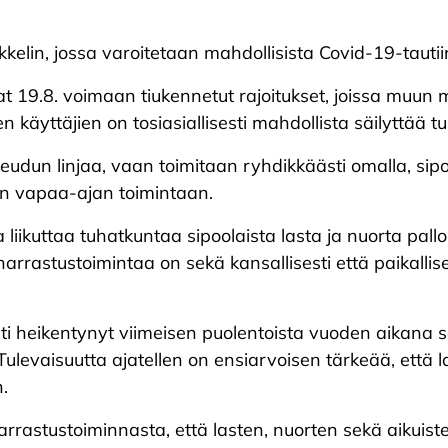
kkelin, jossa varoitetaan mahdollisista Covid-19-tautiin 
9.8. voimaan tiukennetut rajoitukset, joissa muun mu
 käyttäjien on tosiasiallisesti mahdollista säilyttää tu
dun linjaa, vaan toimitaan ryhdikkäästi omalla, sipoola
en vapaa-ajan toimintaan.
liikuttaa tuhatkuntaa sipoolaista lasta ja nuorta pallo
n harrastustoimintaa on sekä kansallisesti että paikall
sti heikentynyt viimeisen puolentoista vuoden aikana sa
 Tulevaisuutta ajatellen on ensiarvoisen tärkeää, että
.
arrastustoiminnasta, että lasten, nuorten sekä aikuist