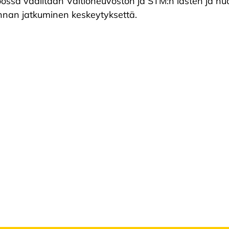
ssa vaalitaan Valtioneuvoston ja STM:n lasten ja nuor
innan jatkuminen keskeytyksettä.