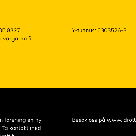
05 8327
Y-tunnus: 0303526-8
-vargarna.fi
n förening en ny
Besök oss på
www.idrott.
 Ta kontakt med