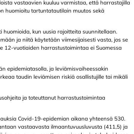
loista vastaavien kuuluu varmistaa, että harrastajilla
 on huomioitu tartuntatautilain muutos sekä
ti huomioida, kun uusia rajoitteita suunnitellaan.
ämään ja niitä käytetään viimesijaisesti vasta, jos se
alle 12-vuotiaiden harrastustoimintaa ei Suomessa
än epidemiatasolla, ja leviämisvaiheessakin
a taudin leviämisen riskiä osallistujille tai mikäli
sohjeita ja toteuttanut harrastustoimintaa
apauksia Covid-19-epidemian aikana yhteensä 530.
Vantaan vastaavasta ilmaantuvuusluvusta (411,5) ja