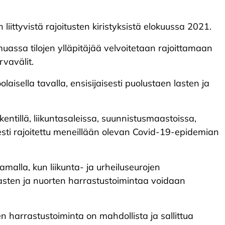
liittyvistä rajoitusten kiristyksistä elokuussa 2021.
assa tilojen ylläpitäjää velvoitetaan rajoittamaan
rvavälit.
isella tavalla, ensisijaisesti puolustaen lasten ja
kentillä, liikuntasaleissa, suunnistusmaastoissa,
isesti rajoitettu meneillään olevan Covid-19-epidemian
malla, kun liikunta- ja urheiluseurojen
 lasten ja nuorten harrastustoimintaa voidaan
en harrastustoiminta on mahdollista ja sallittua