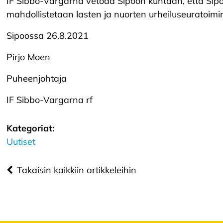
IF Sibbo-Vargarna vetoaa Sipoon kuntaan, että Sipoo
mahdollistetaan lasten ja nuorten urheiluseuratoim
Sipoossa 26.8.2021
Pirjo Moen
Puheenjohtaja
IF Sibbo-Vargarna rf
Kategoriat:
Uutiset
Takaisin kaikkiin artikkeleihin