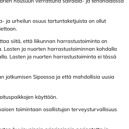
ärien nousuun verrattuna sairaala- ja tehohoidossa
- ja urheilun osuus tartuntaketjuista on ollut
iettoon.
taa siitä, että liikunnan harrastustoiminta on
ista. Lasten ja nuorten harrastustoiminnan kohdalla
lla. Lasten ja nuorten harrastustoiminta ei tässä
n jatkumisen Sipoossa ja että mahdollisia uusia
joituspaikkojen käyttöön.
aisen toimintaan osallistujan terveysturvallisuus