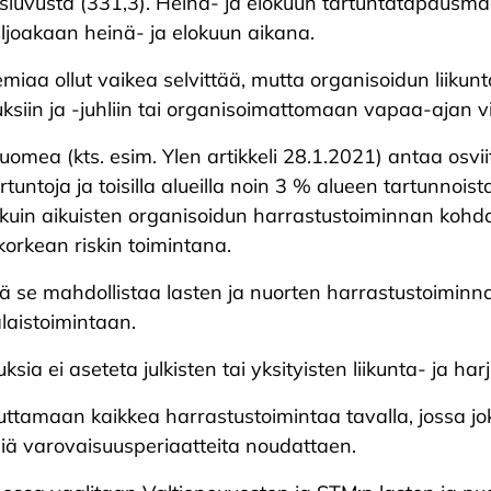
sluvusta (331,3). Heinä- ja elokuun tartuntatapausmä
ljoakaan heinä- ja elokuun aikana.
miaa ollut vaikea selvittää, mutta organisoidun liikunta
uksiin ja -juhliin tai organisoimattomaan vapaa-ajan v
mea (kts. esim. Ylen artikkeli 28.1.2021) antaa osviit
tartuntoja ja toisilla alueilla noin 3 % alueen tartunno
 kuin aikuisten organisoidun harrastustoiminnan kohda
orkean riskin toimintana.
 se mahdollistaa lasten ja nuorten harrastustoiminna
alaistoimintaan.
ia ei aseteta julkisten tai yksityisten liikunta- ja har
ttamaan kaikkea harrastustoimintaa tavalla, jossa jok
siä varovaisuusperiaatteita noudattaen.