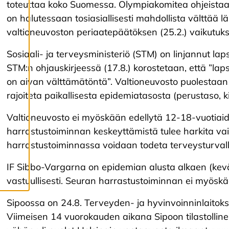
toteuttaa koko Suomessa. Olympiakomitea ohjeistaa, et
s
y
on halutessaan tosiasiallisesti mahdollista välttää 
k
valtioneuvoston periaatepäätöksen (25.2.) vaikutukset t
a
i
k
Sosiaali- ja terveysministeriö (STM) on linjannut laps
k
STM:n ohjauskirjeessä (17.8.) korostetaan, että ”lapsi
i
e
on aivan välttämätöntä”. Valtioneuvosto puolestaan 
v
rajoiteta paikallisesta epidemiatasosta (perustaso, k
ä
s
t
Valtioneuvosto ei myöskään edellytä 12-18-vuotiaide
e
harrastustoiminnan keskeyttämistä tulee harkita vain
e
t
harrastustoiminnassa voidaan todeta terveysturvalli
IF Sibbo-Vargarna on epidemian alusta alkaen (kevät
vastuullisesti. Seuran harrastustoiminnan ei myöskä
Sipoossa on 24.8. Terveyden- ja hyvinvoinninlaito
Viimeisen 14 vuorokauden aikana Sipoon tilastollin