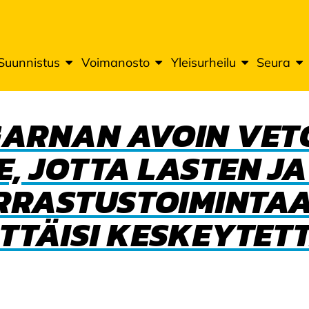
Suunnistus
Voimanosto
Yleisurheilu
Seura
GARNAN AVOIN VE
, JOTTA LASTEN J
RRASTUSTOIMINTAA 
TÄISI KESKEYTET