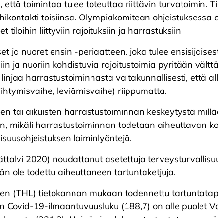
tä toimintaa tulee toteuttaa riittävin turvatoimin. Ti
lähikontakti toisiinsa. Olympiakomitean ohjeistuksessa
iloihin liittyviin rajoituksiin ja harrastuksiin.
et ja nuoret ensin -periaatteen, joka tulee ensisijaises
in ja nuoriin kohdistuvia rajoitustoimia pyritään vältt
linjaa harrastustoiminnasta valtakunnallisesti, että 
iihtymisvaihe, leviämisvaihe) riippumatta.
n tai aikuisten harrastustoiminnan keskeytystä millä
, mikäli harrastustoiminnan todetaan aiheuttavan korkea
suusohjeistuksen laiminlyöntejä.
talvi 2020) noudattanut asetettuja terveysturvallisuu
än ole todettu aiheuttaneen tartuntaketjuja.
ksen (THL) tietokannan mukaan todennettu tartuntat
en Covid-19-ilmaantuvuusluku (188,7) on alle puolet 