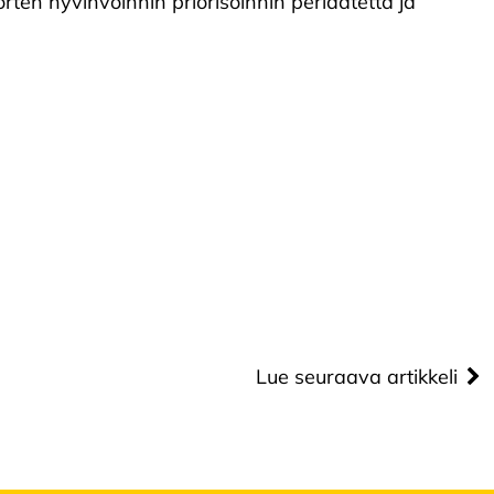
ten hyvinvoinnin priorisoinnin periaatetta ja
Lue seuraava artikkeli