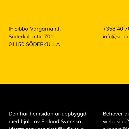
IF Sibbo-Vargarna r.f.
+358 40 7
Söderkullantie 701
info@sibbo
01150 SÖDERKULLA
Den här hemsidan är uppbyggd
Behöver di
med hjälp av Finland Svenska
webbsida?