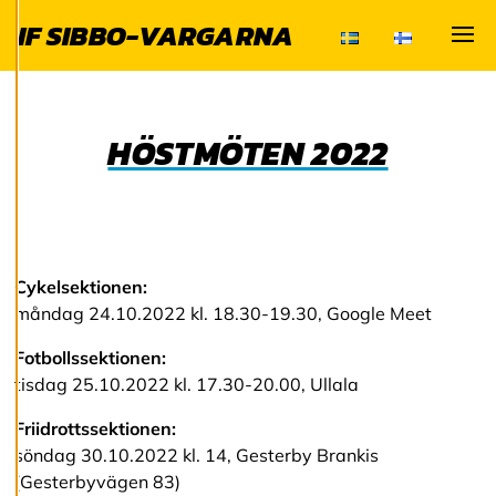
användningen av
IF SIBBO-VARGARNA
cookies kan vi
utveckla en ännu
Visa
bättre tjänst och
tillhandahålla
innehåll som är
HÖSTMÖTEN 2022
intressant för dig.
Du har kontroll över
dina
cookiepreferenser
och kan ändra dem
Cykelsektionen:
när som helst. Läs
måndag 24.10.2022 kl. 18.30-19.30, Google Meet
mer om våra
cookies.
Fotbollssektionen:
tisdag 25.10.2022 kl. 17.30-20.00, Ullala
R
Friidrottssektionen:
e
d
söndag 30.10.2022 kl. 14, Gesterby Brankis
i
(Gesterbyvägen 83)
g