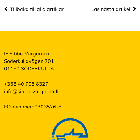
A
c
Tillbaka till alla artiklar
Läs nästa artikel
c
e
p
t
e
r
a
IF Sibbo-Vargarna r.f.
a
l
Söderkullavägen 701
l
01150 SÖDERKULLA
a
c
o
+358 40 705 8327
o
info@sibbo-vargarna.fi
k
i
e
FO-nummer: 0303526-8
s