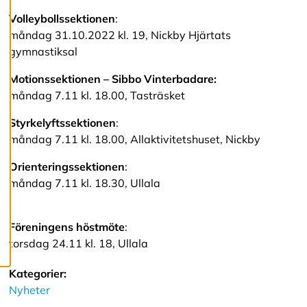
e
Volleybollssektionen
:
r
a
måndag 31.10.2022 kl. 19, Nickby Hjärtats
c
gymnastiksal
o
o
Motionssektionen – Sibbo Vinterbadare:
k
i
måndag 7.11 kl. 18.00, Tasträsket
e
s
Styrkelyftssektionen
:
måndag 7.11 kl. 18.00, Allaktivitetshuset, Nickby
A
Orienteringssektionen
:
v
måndag 7.11 kl. 18.30, Ullala
v
i
s
a
Föreningens höstmöte
:
a
torsdag 24.11 kl. 18, Ullala
l
l
a
Kategorier:
Nyheter