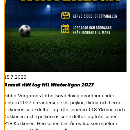
v
v
i
s
a
a
l
l
a
A
c
c
15.7.2026
e
Anmäl ditt lag till Winterligan 2027
p
t
e
Sibbo-Vargarnas fotbollsavdelning anordnar under
r
vintern 2027 en vinterserie för pojkar, flickor och herrar. I
a
flickornas serie deltar lag från serierna T18 Ykkönen och
a
l
Kakkonen, och i pojkarnas serie deltar lag från serien
l
P18 Kakkonen. Herrserien består av lag som spelar i
a