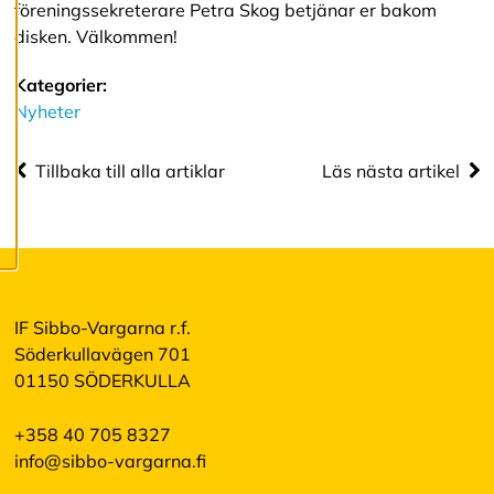
föreningssekreterare Petra Skog betjänar er bakom
cookies.
disken. Välkommen!
R
Kategorier:
e
Nyheter
d
i
g
Tillbaka till alla artiklar
Läs nästa artikel
e
r
a
c
o
o
k
i
IF Sibbo-Vargarna r.f.
e
s
Söderkullavägen 701
01150 SÖDERKULLA
A
+358 40 705 8327
v
v
info@sibbo-vargarna.fi
i