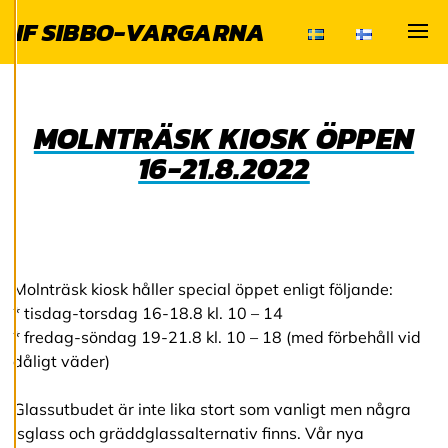
för att ge dig en
IF SIBBO-VARGARNA
bättre
användarupplevelse
Visa
och personlig
service. Genom att
samtycka till
MOLNTRÄSK KIOSK ÖPPEN
användningen av
16-21.8.2022
cookies kan vi
utveckla en ännu
bättre tjänst och
tillhandahålla
innehåll som är
Molnträsk kiosk håller special öppet enligt följande:
intressant för dig.
* tisdag-torsdag 16-18.8 kl. 10 – 14
Du har kontroll över
* fredag-söndag 19-21.8 kl. 10 – 18 (med förbehåll vid
dina
dåligt väder)
cookiepreferenser
och kan ändra dem
Glassutbudet är inte lika stort som vanligt men några
när som helst. Läs
isglass och gräddglassalternativ finns. Vår nya
mer om våra