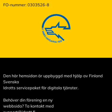
s
FO-nummer: 0303526-8
a
a
l
l
a
A
c
c
e
p
t
e
r
a
Den här hemsidan är uppbyggd med hjälp av Finland
a
Svenska
l
Idrotts servicepaket för digitala tjänster.
l
a
c
Behöver din förening en ny
o
webbsida? Ta kontakt med
o
k