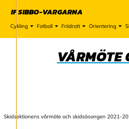
T
IF SIBBO-VARGARNA
Ä
L
Cykling
Fotboll
Friidrott
Orientering
S
L
VÅRMÖTE 
N
I
N
G
A
Skidsektionens vårmöte och skidsäsongen 2021-2022