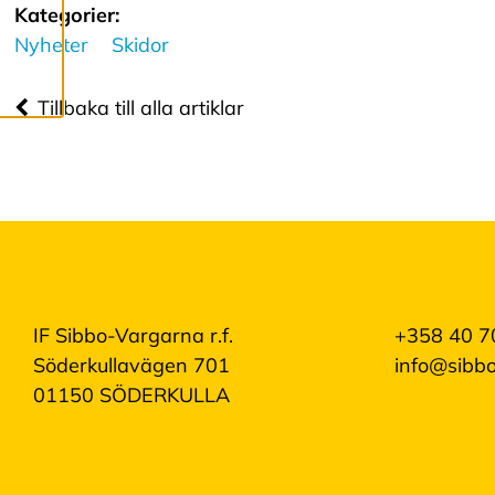
R
Kategorier:
Nyheter
Skidor
Vi använder cookies
för att ge dig en
Tillbaka till alla artiklar
bättre
användarupplevelse
och personlig
service. Genom att
samtycka till
användningen av
cookies kan vi
IF Sibbo-Vargarna r.f.
+358 40 7
utveckla en ännu
Söderkullavägen 701
info@sibbo
bättre tjänst och
01150 SÖDERKULLA
tillhandahålla
innehåll som är
intressant för dig.
Du har kontroll över