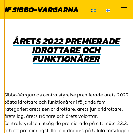
och kan ändra dem
IF SIBBO-VARGARNA
när som helst. Läs
mer om våra
Visa
cookies.
ÅRETS 2022 PREMIERADE
R
e
IDROTTARE OCH
d
i
FUNKTIONÄRER
g
e
r
a
c
o
o
Sibbo-Vargarnas centralstyrelse premierade årets 2022
k
bästa idrottare och funktionärer i följande fem
i
e
kategorier: årets senioridrottare, årets junioridrottare,
s
årets lag, årets tränare och årets volontär.
Centralstyrelsen utsåg de premierade på sitt möte 23.3.
och ett premieringstillfälle ordnades på Ullala torsdagen
A