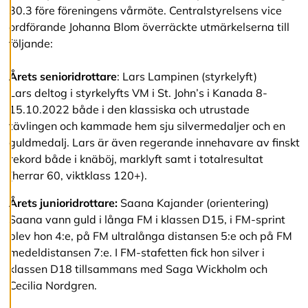
v
30.3 före föreningens vårmöte. Centralstyrelsens vice
v
ordförande Johanna Blom överräckte utmärkelserna till
i
följande:
s
a
a
Årets senioridrottare
: Lars Lampinen (styrkelyft)
l
Lars deltog i styrkelyfts VM i St. John’s i Kanada 8-
l
a
15.10.2022 både i den klassiska och utrustade
tävlingen och kammade hem sju silvermedaljer och en
guldmedalj. Lars är även regerande innehavare av finskt
A
rekord både i knäböj, marklyft samt i totalresultat
c
(herrar 60, viktklass 120+).
c
e
p
Årets junioridrottare:
Saana Kajander (orientering)
t
Saana vann guld i långa FM i klassen D15, i FM-sprint
e
blev hon 4:e, på FM ultralånga distansen 5:e och på FM
r
a
medeldistansen 7:e. I FM-stafetten fick hon silver i
a
klassen D18 tillsammans med Saga Wickholm och
l
Cecilia Nordgren.
l
a