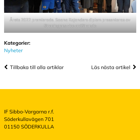
Årets 2022 premierade. Saana Kajanders diplom presenteras av
föreningens vice ordförande
Kategorier:
Nyheter
Tillbaka till alla artiklar
Läs nästa artikel
IF Sibbo-Vargarna r.f.
Söderkullavägen 701
01150 SÖDERKULLA