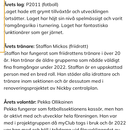
c
Årets lag
: P2011 (fotboll)
o
Laget hade ett grymt tillväxtår och utvecklingen
o
k
fortsätter. Laget har höjt sin nivå spelmässigt och varit
i
framgångsrika i turnering. Laget har fantastiska
e
funktionärer som ger järnet.
s
Årets tränare:
Staffan Mickos (friidrott)
Staffan har fungerat som friidrottens tränare i över 20
år. Han tränar de äldre grupperna som nådde väldigt
fina framgångar under 2022. Staffan är en uppskattad
person med en bred roll. Han stöder alla idrottare och
tränare inom sektionen och är dessutom med i
renoveringsprojektet av Nickby centralplan.
Årets volontär:
Pekka Ollikainen
Pekka fungerar som fotbollssektionens kassör, men han
är aktivt med och utvecklar hela föreningen. Han var
med i projektgruppen då myClub togs i bruk och år 2022
var han med och höll i trådarna vid förverkligandet av