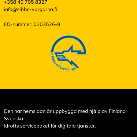
+358 40 705 8327
info@sibbo-vargarna.fi
FO-nummer: 0303526-8
Den här hemsidan är uppbyggd med hjälp av Finland
Svenska
Idrotts servicepaket för digitala tjänster.