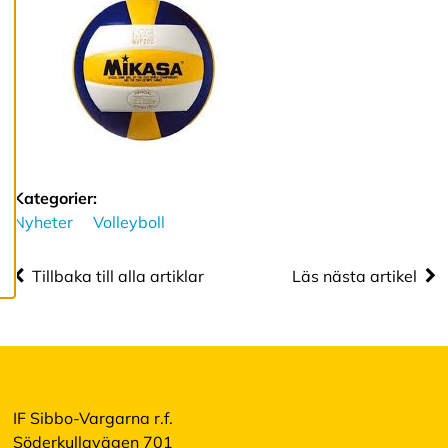
R
e
d
i
g
e
r
a
c
o
o
Kategorier:
k
Nyheter
Volleyboll
i
e
s
Tillbaka till alla artiklar
Läs nästa artikel
A
v
v
i
s
a
IF Sibbo-Vargarna r.f.
a
Söderkullavägen 701