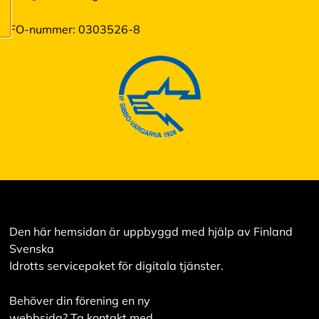
innehåll som är
intressant för dig.
FO-nummer: 0303526-8
Du har kontroll över
dina
cookiepreferenser
och kan ändra dem
när som helst. Läs
mer om våra
cookies.
R
e
d
i
Den här hemsidan är uppbyggd med hjälp av Finland
g
e
Svenska
r
Idrotts servicepaket för digitala tjänster.
a
c
o
Behöver din förening en ny
o
webbsida? Ta kontakt med