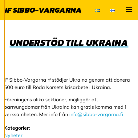
IF SIBBO-VARGARNA
Vi använder cookies
Visa
för att ge dig en
bättre
användarupplevelse
och personlig
UNDERSTÖD TILL UKRAINA
service. Genom att
samtycka till
användningen av
cookies kan vi
utveckla en ännu
IF Sibbo-Vargarna rf stödjer Ukraina genom att donera
bättre tjänst och
500 euro till Röda Korsets krisarbete i Ukraina.
tillhandahålla
innehåll som är
Föreningens olika sektioner, möjliggör att
intressant för dig.
barn/ungdomar från Ukraina kan gratis komma med i
Du har kontroll över
verksamheten. Mer info från
info@sibbo-vargarna.fi
dina
cookiepreferenser
Kategorier:
och kan ändra dem
Nyheter