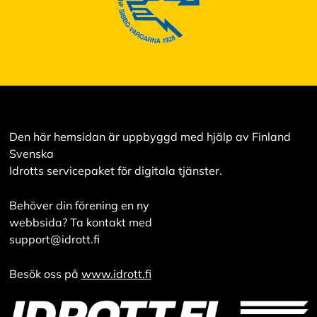
v
v
i
s
a
a
l
l
a
Den här hemsidan är uppbyggd med hjälp av Finland
A
Svenska
c
Idrotts servicepaket för digitala tjänster.
c
e
p
Behöver din förening en ny
t
e
webbsida? Ta kontakt med
r
support@idrott.fi
a
a
l
Besök oss på
www.idrott.fi
l
a
c