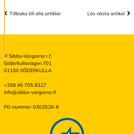
när som helst. Läs
mer om våra
Tillbaka till alla artiklar
Läs nästa artikel
cookies.
R
e
d
i
IF Sibbo-Vargarna r.f.
g
e
Söderkullavägen 701
r
01150 SÖDERKULLA
a
c
o
+358 40 705 8327
o
info@sibbo-vargarna.fi
k
i
e
FO-nummer: 0303526-8
s
A