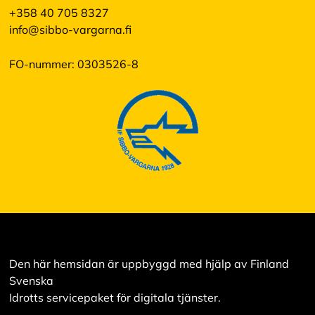
+358 40 705 8327
info@sibbo-vargarna.fi
FO-nummer: 0303526-8
Den här hemsidan är uppbyggd med hjälp av Finland
Svenska
Idrotts servicepaket för digitala tjänster.