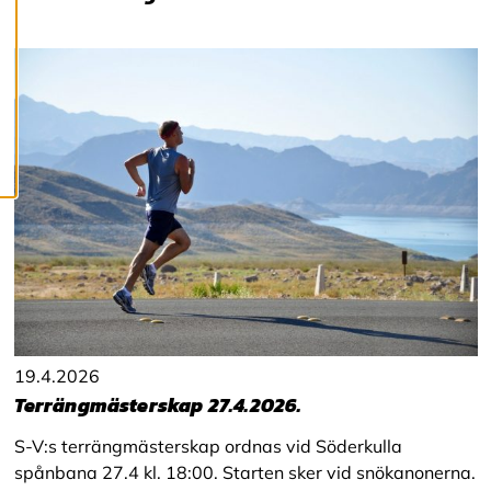
c
o
o
k
i
e
s
19.4.2026
Terrängmästerskap 27.4.2026.
S-V:s terrängmästerskap ordnas vid Söderkulla
spånbana 27.4 kl. 18:00. Starten sker vid snökanonerna.