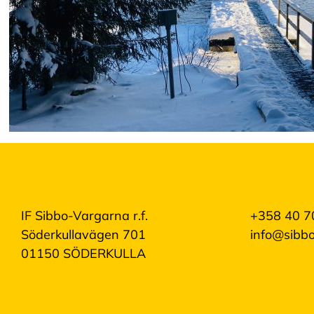
R
e
d
i
g
e
r
a
c
o
o
k
i
e
s
IF Sibbo-Vargarna r.f.
+358 40 7
A
Söderkullavägen 701
info@sibbo
v
v
01150 SÖDERKULLA
i
s
a
a