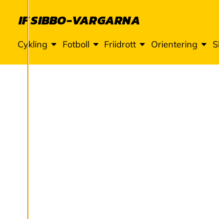
N
I
IF SIBBO-VARGARNA
N
Cykling
Fotboll
Friidrott
Orientering
S
G
A
R
Vi använder cookies
för att ge dig en
bättre
användarupplevelse
och personlig
service. Genom att