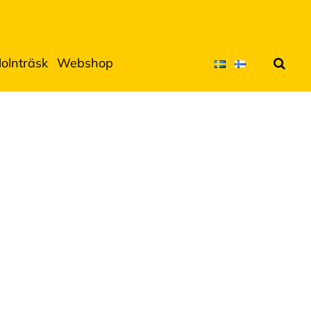
olnträsk
Webshop
Sök