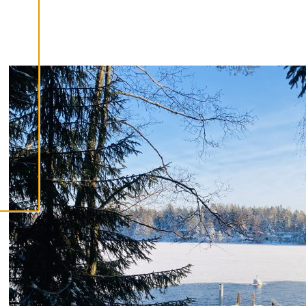
samtycka till
användningen av
cookies kan vi
utveckla en ännu
bättre tjänst och
tillhandahålla
innehåll som är
intressant för dig.
Du har kontroll över
dina
cookiepreferenser
och kan ändra dem
när som helst. Läs
mer om våra
cookies.