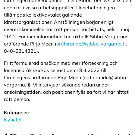
föreningen har verksamhet i hela Sibbo, behövs också en
egen bil i vissa arbetsuppgifter. I lönebetalningen
tillämpas kollektivavtalet gällande
idrottsorganisationer. Anställningen börjar enligt
överenskommelse när rätt person har hittats, helst i maj
2022. För mer information kontakta IF Sibbo-Vargarnas
ordförande Pirjo Moen (
ordforande@sibbo-vargarna.fi
,
040–5814321).
Fritt formulerad ansökan med meritförteckning och
löneanspråk skickas senast den 18.4.2022 till
föreningens ordförande Pirjo Moen (ordforande@sibbo-
vargarna.fi). Vi intervjuar sökande redan under
ansökningstiden, och positionen fylls så fort vi har hittat
rätt person.
Kategorier:
Nyheter