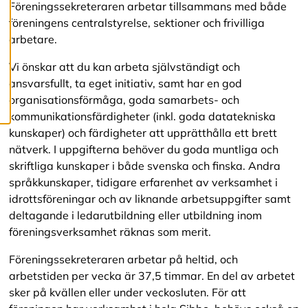
c
Föreningssekreteraren arbetar tillsammans med både
o
föreningens centralstyrelse, sektioner och frivilliga
o
arbetare.
k
i
e
Vi önskar att du kan arbeta självständigt och
s
ansvarsfullt, ta eget initiativ, samt har en god
organisationsförmåga, goda samarbets- och
kommunikationsfärdigheter (inkl. goda datatekniska
kunskaper) och färdigheter att upprätthålla ett brett
nätverk. I uppgifterna behöver du goda muntliga och
skriftliga kunskaper i både svenska och finska. Andra
språkkunskaper, tidigare erfarenhet av verksamhet i
idrottsföreningar och av liknande arbetsuppgifter samt
deltagande i ledarutbildning eller utbildning inom
föreningsverksamhet räknas som merit.
Föreningssekreteraren arbetar på heltid, och
arbetstiden per vecka är 37,5 timmar. En del av arbetet
sker på kvällen eller under veckosluten. För att