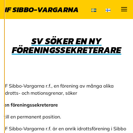
och kan ändra dem
IF SIBBO-VARGARNA
när som helst. Läs
mer om våra
Visa
cookies.
SV SÖKER EN NY
R
e
FÖRENINGSSEKRETERARE
d
i
g
e
r
a
c
IF Sibbo-Vargarna r.f., en förening av många olika
o
o
idrotts- och motionsgrenar, söker
k
i
en föreningssekreterare
e
s
till en permanent position.
IF Sibbo-Vargarna r.f. är en anrik idrottsförening i Sibbo
A