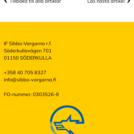
Tillbaka till alla artiklar
Läs nästa artikel
IF Sibbo-Vargarna r.f.
Söderkullavägen 701
01150 SÖDERKULLA
+358 40 705 8327
info@sibbo-vargarna.fi
FO-nummer: 0303526-8