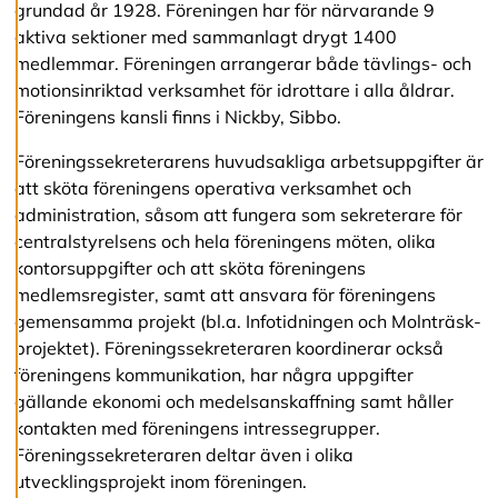
grundad år 1928. Föreningen har för närvarande 9
v
v
aktiva sektioner med sammanlagt drygt 1400
i
medlemmar. Föreningen arrangerar både tävlings- och
s
motionsinriktad verksamhet för idrottare i alla åldrar.
a
a
Föreningens kansli finns i Nickby, Sibbo.
l
l
Föreningssekreterarens huvudsakliga arbetsuppgifter är
a
att sköta föreningens operativa verksamhet och
administration, såsom att fungera som sekreterare för
centralstyrelsens och hela föreningens möten, olika
A
c
kontorsuppgifter och att sköta föreningens
c
medlemsregister, samt att ansvara för föreningens
e
gemensamma projekt (bl.a. Infotidningen och Molnträsk-
p
t
projektet). Föreningssekreteraren koordinerar också
e
föreningens kommunikation, har några uppgifter
r
gällande ekonomi och medelsanskaffning samt håller
a
a
kontakten med föreningens intressegrupper.
l
Föreningssekreteraren deltar även i olika
l
utvecklingsprojekt inom föreningen.
a