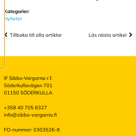
mer om våra
cookies.
Kategorier:
Nyheter
R
e
Tillbaka till alla artiklar
Läs nästa artikel
d
i
g
e
r
a
c
o
IF Sibbo-Vargarna r.f.
o
Söderkullavägen 701
k
i
01150 SÖDERKULLA
e
s
+358 40 705 8327
info@sibbo-vargarna.fi
A
v
FO-nummer: 0303526-8
v