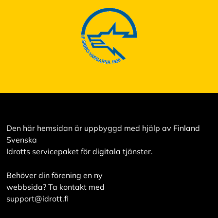
i
s
a
a
l
l
a
A
c
c
e
p
Den här hemsidan är uppbyggd med hjälp av Finland
t
e
Svenska
r
Idrotts servicepaket för digitala tjänster.
a
a
l
Behöver din förening en ny
l
webbsida? Ta kontakt med
a
c
support@idrott.fi
o
o