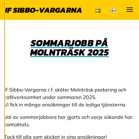
för att ge dig en
IF SIBBO-VARGARNA
bättre
Visa
användarupplevelse
och personlig
service. Genom att
SOMMARJOBB PÅ
samtycka till
MOLNTRÄSK 2025
användningen av
cookies kan vi
utveckla en ännu
bättre tjänst och
tillhandahålla
innehåll som är
IF Sibbo-Vargarna r.f. sköter Molnträsk parkering och
intressant för dig.
caféverksamhet under sommaren 2025.
Du har kontroll över
Vi fick in många ansökningar till de lediga tjänsterna.
dina
Val av sommarjobbare har gjorts och varje sökande har
cookiepreferenser
kontaktats.
och kan ändra dem
när som helst. Läs
Tack till alla som skickat in sina ansökningar!