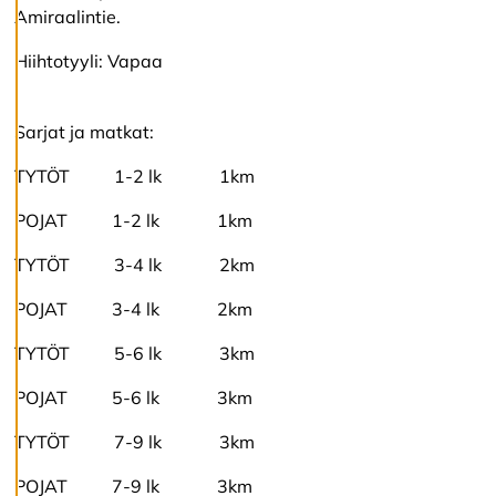
e
Amiraalintie.
s
Hiihtotyyli: Vapaa
A
v
v
Sarjat ja matkat:
i
s
TYTÖT 1-2 lk 1km
a
a
POJAT 1-2 lk 1km
l
l
TYTÖT 3-4 lk 2km
a
POJAT 3-4 lk 2km
A
TYTÖT 5-6 lk 3km
c
c
POJAT 5-6 lk 3km
e
p
t
TYTÖT 7-9 lk 3km
e
r
POJAT 7-9 lk 3km