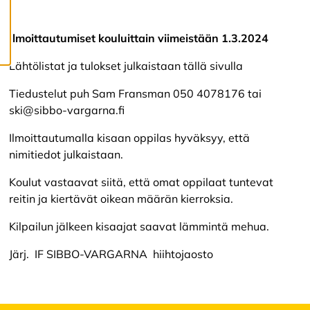
a
a
l
Ilmoittautumiset kouluittain viimeistään 1.3.2024
l
a
c
Lähtölistat ja tulokset julkaistaan tällä sivulla
o
o
Tiedustelut puh Sam Fransman 050 4078176 tai
k
ski@sibbo-vargarna.fi
i
e
Ilmoittautumalla kisaan oppilas hyväksyy, että
s
nimitiedot julkaistaan.
Koulut vastaavat siitä, että omat oppilaat tuntevat
reitin ja kiertävät oikean määrän kierroksia.
Kilpailun jälkeen kisaajat saavat lämmintä mehua.
Järj. IF SIBBO-VARGARNA hiihtojaosto