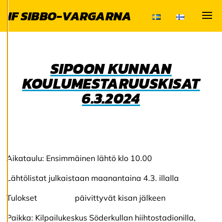
Du har kontroll över
IF SIBBO-VARGARNA
dina
Visa
cookiepreferenser
och kan ändra dem
när som helst. Läs
SIPOON KUNNAN
mer om våra
KOULUMESTARUUSKISAT
cookies.
6.3.2024
R
e
d
i
g
e
Aikataulu: Ensimmäinen lähtö klo 10.00
r
a
Lähtölistat julkaistaan maanantaina 4.3. illalla
c
o
o
Tulokset päivittyvät kisan jälkeen
k
i
Paikka: Kilpailukeskus Söderkullan hiihtostadionilla,