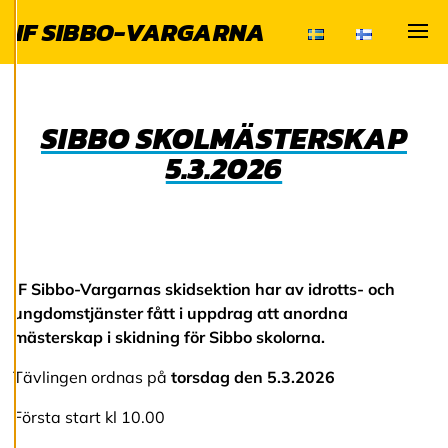
och kan ändra dem
IF SIBBO-VARGARNA
när som helst. Läs
mer om våra
Visa
cookies.
SIBBO SKOLMÄSTERSKAP
R
e
5.3.2026
d
i
g
e
r
a
c
IF Sibbo-Vargarnas skidsektion har av idrotts- och
o
o
ungdomstjänster fått i uppdrag att anordna
k
mästerskap i skidning för Sibbo skolorna.
i
e
Tävlingen ordnas på
torsdag den 5.3.2026
s
Första start kl 10.00
A