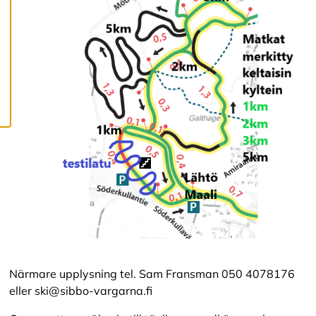
c
o
o
k
i
e
s
Närmare upplysning tel. Sam Fransman 050 4078176
eller ski@sibbo-vargarna.fi