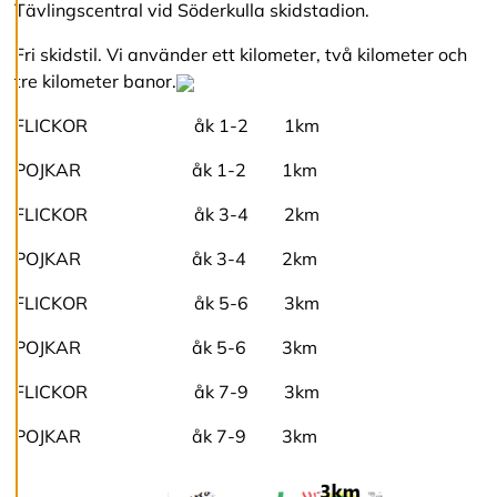
Tävlingscentral vid Söderkulla skidstadion.
v
v
Fri skidstil. Vi använder ett kilometer, två kilometer och
i
s
tre kilometer banor.
a
a
FLICKOR åk 1-2 1km
l
l
POJKAR åk 1-2 1km
a
FLICKOR åk 3-4 2km
A
POJKAR åk 3-4 2km
c
c
FLICKOR åk 5-6 3km
e
p
t
POJKAR åk 5-6 3km
e
r
FLICKOR åk 7-9 3km
a
a
POJKAR åk 7-9 3km
l
l
a