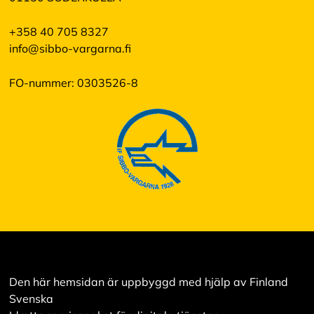
+358 40 705 8327
info@sibbo-vargarna.fi
FO-nummer: 0303526-8
Den här hemsidan är uppbyggd med hjälp av Finland
Svenska