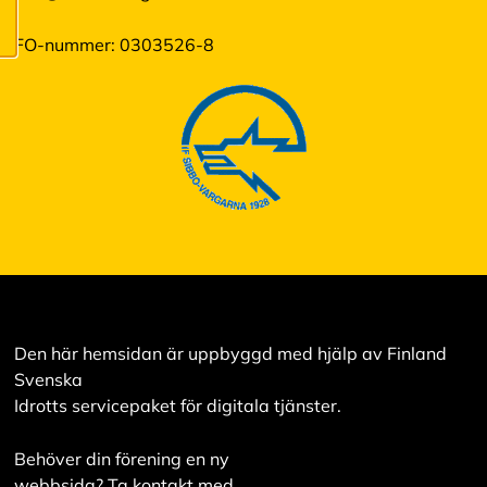
innehåll som är
intressant för dig.
FO-nummer: 0303526-8
Du har kontroll över
dina
cookiepreferenser
och kan ändra dem
när som helst. Läs
mer om våra
cookies.
R
e
d
i
Den här hemsidan är uppbyggd med hjälp av Finland
g
e
Svenska
r
Idrotts servicepaket för digitala tjänster.
a
c
o
Behöver din förening en ny
o
webbsida? Ta kontakt med