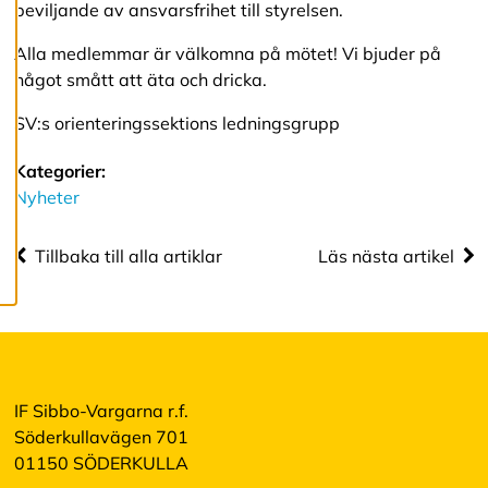
beviljande av ansvarsfrihet till styrelsen.
R
Alla medlemmar är välkomna på mötet! Vi bjuder på
e
d
något smått att äta och dricka.
i
g
SV:s orienteringssektions ledningsgrupp
e
r
Kategorier:
a
c
Nyheter
o
o
k
Tillbaka till alla artiklar
Läs nästa artikel
i
e
s
A
v
IF Sibbo-Vargarna r.f.
v
i
Söderkullavägen 701
s
01150 SÖDERKULLA
a