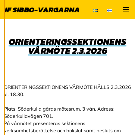
användarupplevelse
IF SIBBO-VARGARNA
och personlig
Visa
service. Genom att
samtycka till
användningen av
ORIENTERINGSSEKTIONENS
cookies kan vi
VÅRMÖTE 2.3.2026
utveckla en ännu
bättre tjänst och
tillhandahålla
innehåll som är
intressant för dig.
Du har kontroll över
ORIENTERINGSSEKTIONENS VÅRMÖTE HÅLLS 2.3.2026
dina
kl. 18.30.
cookiepreferenser
och kan ändra dem
Plats: Söderkulla gårds mötesrum, 3 vån. Adress:
när som helst. Läs
Söderkullavägen 701.
mer om våra
På vårmötet presenteras sektionens
cookies.
verksamhetsberättelse och bokslut samt besluts om