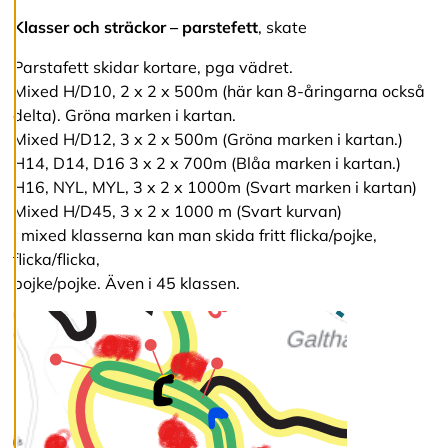
v
Klasser och sträckor – parstefett
, skate
v
i
Parstafett skidar kortare, pga vädret.
s
a
Mixed H/D10, 2 x 2 x 500m (här kan 8-åringarna också
a
delta). Gröna marken i kartan.
l
Mixed H/D12, 3 x 2 x 500m (Gröna marken i kartan.)
l
a
H14, D14, D16 3 x 2 x 700m (Blåa marken i kartan.)
H16, NYL, MYL, 3 x 2 x 1000m (Svart marken i kartan)
Mixed H/D45, 3 x 2 x 1000 m (Svart kurvan)
A
i mixed klasserna kan man skida fritt flicka/pojke,
c
c
flicka/flicka,
e
pojke/pojke. Även i 45 klassen.
p
t
e
r
a
a
l
l
a