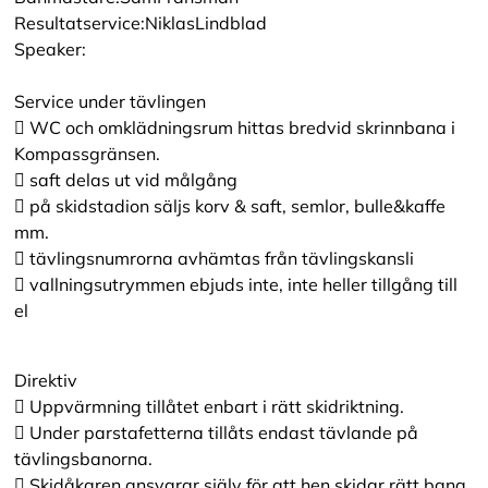
Resultatservice:NiklasLindblad
Speaker:
Service under tävlingen
 WC och omklädningsrum hittas bredvid skrinnbana i
Kompassgränsen.
 saft delas ut vid målgång
 på skidstadion säljs korv & saft, semlor, bulle&kaffe
mm.
 tävlingsnumrorna avhämtas från tävlingskansli
 vallningsutrymmen ebjuds inte, inte heller tillgång till
el
Direktiv
 Uppvärmning tillåtet enbart i rätt skidriktning.
 Under parstafetterna tillåts endast tävlande på
tävlingsbanorna.
 Skidåkaren ansvarar själv för att hen skidar rätt bana