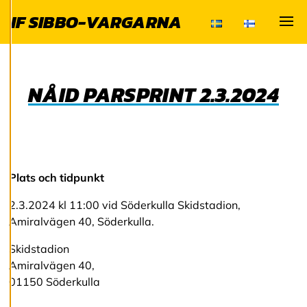
och kan ändra dem
IF SIBBO-VARGARNA
när som helst. Läs
mer om våra
Visa
cookies.
NÅID PARSPRINT 2.3.2024
R
e
d
i
g
e
r
a
Plats och tidpunkt
c
o
2.3.2024 kl 11:00 vid Söderkulla Skidstadion,
o
Amiralvägen 40, Söderkulla.
k
i
Skidstadion
e
s
Amiralvägen 40,
01150 Söderkulla
A