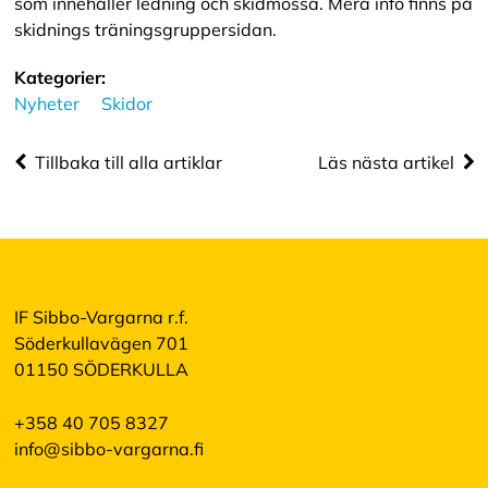
som innehåller ledning och skidmössa. Mera info finns på
e
skidnings träningsgruppersidan.
p
t
e
Kategorier:
r
Nyheter
Skidor
a
a
l
Tillbaka till alla artiklar
Läs nästa artikel
l
a
c
o
o
k
i
e
IF Sibbo-Vargarna r.f.
s
Söderkullavägen 701
01150 SÖDERKULLA
+358 40 705 8327
info@sibbo-vargarna.fi