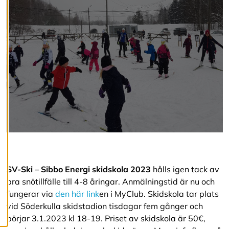
c
o
o
k
i
e
s
A
v
v
i
s
a
a
l
l
SV-Ski – Sibbo Energi skidskola 2023
hålls igen tack av
a
bra snötillfälle till 4-8 åringar. Anmälningstid är nu och
fungerar via
den här link
en i MyClub. Skidskola tar plats
vid Söderkulla skidstadion tisdagar fem gånger och
A
c
börjar 3.1.2023 kl 18-19. Priset av skidskola är 50€,
c