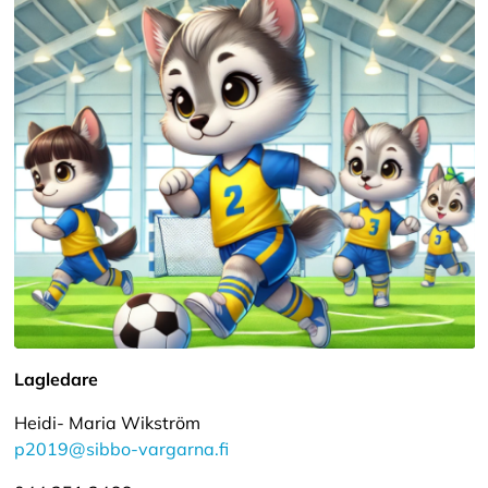
Lagledare
Heidi- Maria Wikström
p2019@sibbo-vargarna.fi