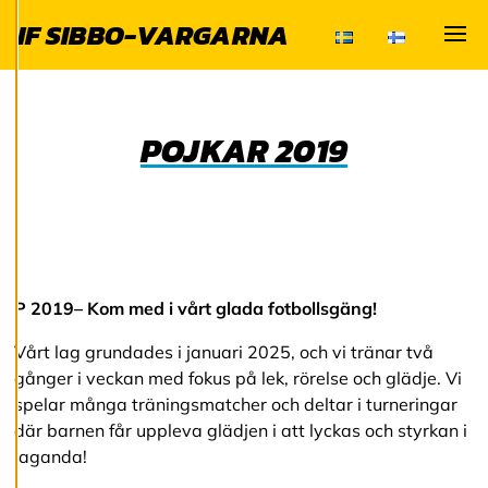
och kan ändra dem
IF SIBBO-VARGARNA
när som helst. Läs
mer om våra
Visa
cookies.
POJKAR 2019
R
e
d
i
g
e
r
a
c
P 2019– Kom med i vårt glada fotbollsgäng!
o
o
Vårt lag grundades i januari 2025, och vi tränar två
k
i
gånger i veckan med fokus på lek, rörelse och glädje. Vi
e
spelar många träningsmatcher och deltar i turneringar
s
där barnen får uppleva glädjen i att lyckas och styrkan i
laganda!
A