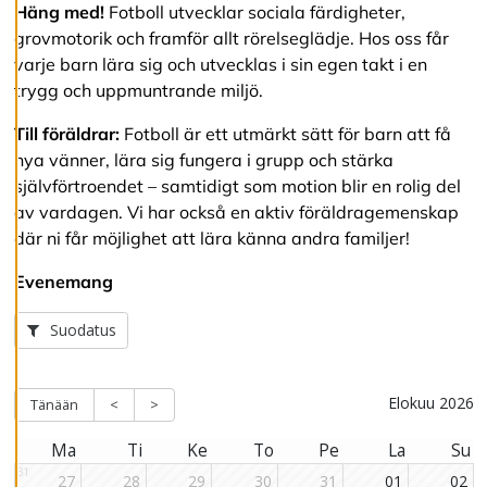
Häng med!
Fotboll utvecklar sociala färdigheter,
v
v
grovmotorik och framför allt rörelseglädje. Hos oss får
i
varje barn lära sig och utvecklas i sin egen takt i en
s
trygg och uppmuntrande miljö.
a
a
l
Till föräldrar:
Fotboll är ett utmärkt sätt för barn att få
l
nya vänner, lära sig fungera i grupp och stärka
a
självförtroendet – samtidigt som motion blir en rolig del
av vardagen. Vi har också en aktiv föräldragemenskap
där ni får möjlighet att lära känna andra familjer!
A
c
c
Evenemang
e
p
t
e
r
a
a
l
l
a