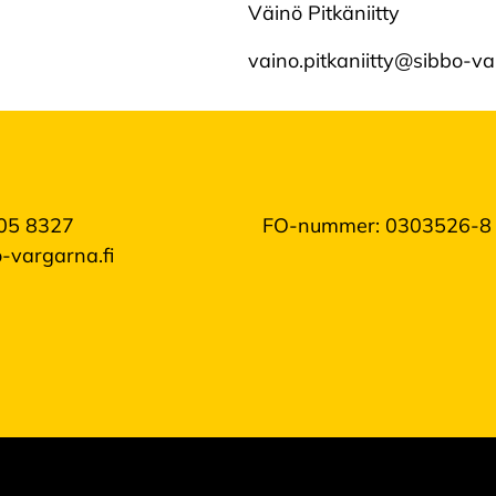
Väinö Pitkäniitty
vaino.pitkaniitty@sibbo-va
05 8327
FO-nummer: 0303526-8
-vargarna.fi