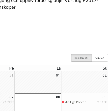
äng och upplev fotbollsglädje! Vårt lag P2017-
nskaper.