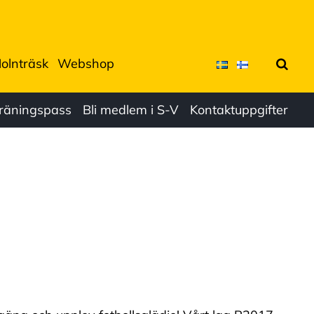
olnträsk
Webshop
Sök
Träningspass
Bli medlem i S-V
Kontaktuppgifter