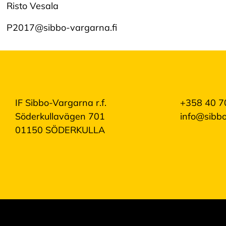
Risto Vesala
p
t
e
P2017@sibbo-vargarna.fi
r
a
a
l
l
a
c
o
IF Sibbo-Vargarna r.f.
+358 40 7
o
Söderkullavägen 701
info@sibbo
k
i
01150 SÖDERKULLA
e
s