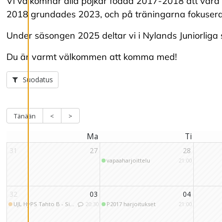
tillhandahålla
Vi välkomnar alla pojkar födda 2017-2018 att vara 
innehåll som är
2018 grundades 2023, och på träningarna fokuserar 
intressant för dig.
Under säsongen 2025 deltar vi i Nylands Juniorliga 
Du har kontroll över
dina
Du är varmt välkommen att komma med!
cookiepreferenser
och kan ändra dem
när som helst. Läs
mer om våra
cookies.
R
e
d
i
g
e
r
a
c