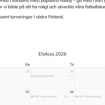
med i världens mest populära hobby – gå med i vårt g
vi både på att ha roligt och utveckla våra fotbollsku
samt turneringar i södra Finland.