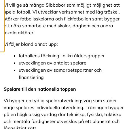
c
Vi vill ge så många Sibbobor som möjligt möjlighet att
o
spela fotboll. Vi utvecklar verksamhet med låg tröskel,
o
k
stärker fotbollsskolorna och flickfotbollen samt bygger
i
ett nära samarbete med skolor, daghem och andra
e
lokala aktörer.
s
Vi följer bland annat upp:
fotbollens täckning i olika åldersgrupper
utvecklingen av antalet spelare
utvecklingen av samarbetspartner och
finansiering
Spelare till den nationella toppen
Vi bygger en tydlig spelarutvecklingsväg som stöder
varje spelares individuella utveckling. Träningen bygger
på en högklassig vardag där tekniska, fysiska, taktiska
och mentala färdigheter utvecklas på ett planerat och
långsiktigt sätt.