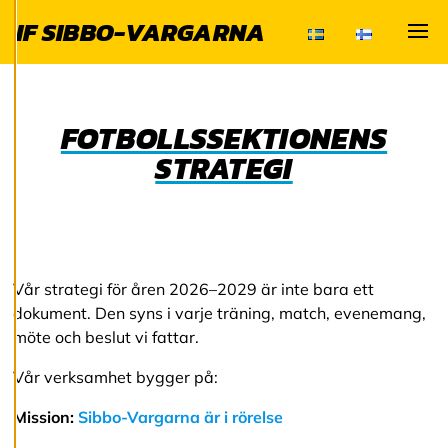
och kan ändra dem
IF SIBBO-VARGARNA
när som helst. Läs
mer om våra
Visa
cookies.
FOTBOLLSSEKTIONENS
R
e
STRATEGI
d
i
g
e
r
a
c
Vår strategi för åren 2026–2029 är inte bara ett
o
o
dokument. Den syns i varje träning, match, evenemang,
k
möte och beslut vi fattar.
i
e
Vår verksamhet bygger på:
s
Mission:
Sibbo-Vargarna är i rörelse
A