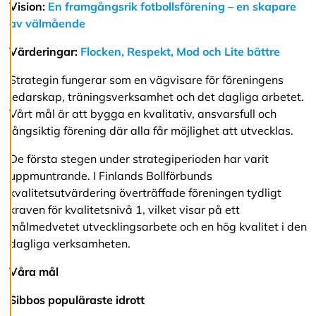
Vision:
En framgångsrik fotbollsförening – en skapare
v
v
av välmående
i
s
Värderingar:
Flocken, Respekt, Mod och Lite bättre
a
a
Strategin fungerar som en vägvisare för föreningens
l
ledarskap, träningsverksamhet och det dagliga arbetet.
l
a
Vårt mål är att bygga en kvalitativ, ansvarsfull och
långsiktig förening där alla får möjlighet att utvecklas.
A
De första stegen under strategiperioden har varit
c
uppmuntrande. I Finlands Bollförbunds
c
kvalitetsutvärdering överträffade föreningen tydligt
e
p
kraven för kvalitetsnivå 1, vilket visar på ett
t
målmedvetet utvecklingsarbete och en hög kvalitet i den
e
dagliga verksamheten.
r
a
a
Våra mål
l
l
Sibbos populäraste idrott
a