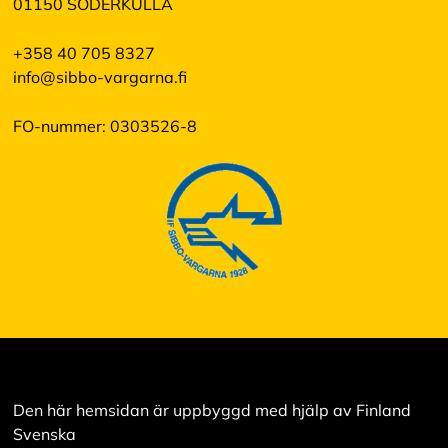
01150 SÖDERKULLA
+358 40 705 8327
info@sibbo-vargarna.fi
FO-nummer: 0303526-8
Den här hemsidan är uppbyggd med hjälp av Finland
Svenska