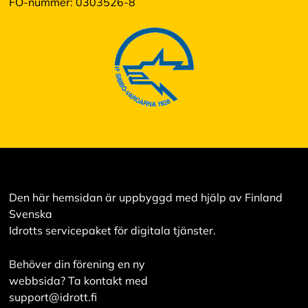
FO-nummer: 0303526-8
s
a
a
l
l
a
A
c
c
e
p
t
e
Den här hemsidan är uppbyggd med hjälp av Finland
r
a
Svenska
a
Idrotts servicepaket för digitala tjänster.
l
l
a
Behöver din förening en ny
c
webbsida? Ta kontakt med
o
support@idrott.fi
o