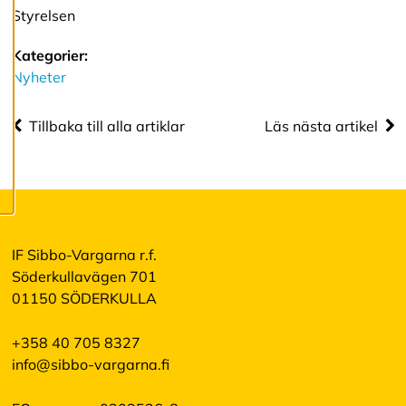
Styrelsen
cookies.
Kategorier:
R
Nyheter
e
d
i
Tillbaka till alla artiklar
Läs nästa artikel
g
e
r
a
c
o
o
k
IF Sibbo-Vargarna r.f.
i
Söderkullavägen 701
e
s
01150 SÖDERKULLA
+358 40 705 8327
A
info@sibbo-vargarna.fi
v
v
i