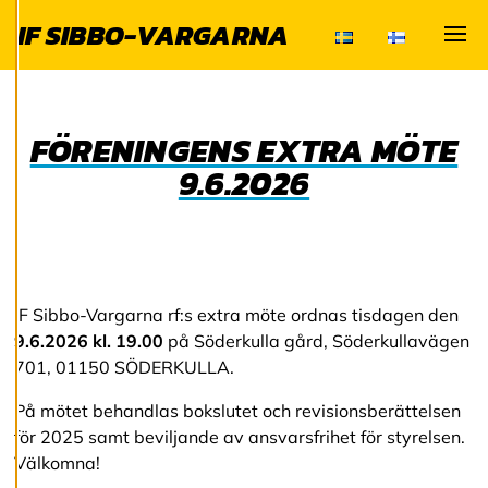
för att ge dig en
IF SIBBO-VARGARNA
bättre
Visa
användarupplevelse
och personlig
service. Genom att
FÖRENINGENS EXTRA MÖTE
samtycka till
användningen av
9.6.2026
cookies kan vi
utveckla en ännu
bättre tjänst och
tillhandahålla
innehåll som är
IF Sibbo-Vargarna rf:s extra möte ordnas tisdagen den
intressant för dig.
9.6.2026 kl. 19.00
på Söderkulla gård, Söderkullavägen
Du har kontroll över
701, 01150 SÖDERKULLA.
dina
cookiepreferenser
På mötet behandlas bokslutet och revisionsberättelsen
och kan ändra dem
för 2025 samt beviljande av ansvarsfrihet för styrelsen.
när som helst. Läs
Välkomna!
mer om våra