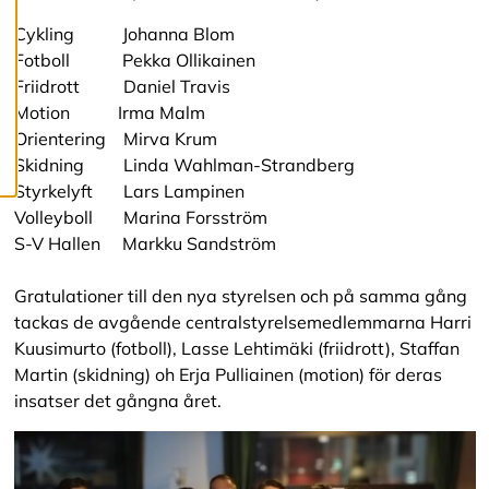
c
o
Cykling Johanna Blom
o
Fotboll Pekka Ollikainen
k
i
Friidrott Daniel Travis
e
Motion Irma Malm
s
Orientering Mirva Krum
Skidning Linda Wahlman-Strandberg
Styrkelyft Lars Lampinen
Volleyboll Marina Forsström
S-V Hallen Markku Sandström
Gratulationer till den nya styrelsen och på samma gång
tackas de avgående centralstyrelsemedlemmarna Harri
Kuusimurto (fotboll), Lasse Lehtimäki (friidrott), Staffan
Martin (skidning) oh Erja Pulliainen (motion) för deras
insatser det gångna året.