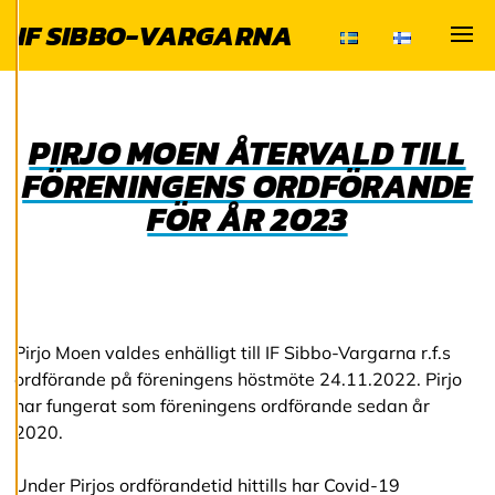
och kan ändra dem
IF SIBBO-VARGARNA
när som helst. Läs
mer om våra
Visa
cookies.
PIRJO MOEN ÅTERVALD TILL
R
e
FÖRENINGENS ORDFÖRANDE
d
i
FÖR ÅR 2023
g
e
r
a
c
o
o
Pirjo Moen valdes enhälligt till IF Sibbo-Vargarna r.f.s
k
ordförande på föreningens höstmöte 24.11.2022. Pirjo
i
e
har fungerat som föreningens ordförande sedan år
s
2020.
Under Pirjos ordförandetid hittills har Covid-19
A