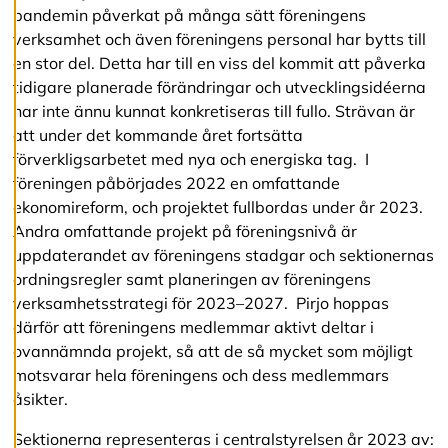
v
pandemin påverkat på många sätt föreningens
v
verksamhet och även föreningens personal har bytts till
i
en stor del. Detta har till en viss del kommit att påverka
s
a
tidigare planerade förändringar och utvecklingsidéerna
a
har inte ännu kunnat konkretiseras till fullo. Strävan är
l
att under det kommande året fortsätta
l
a
förverkligsarbetet med nya och energiska tag. I
föreningen påbörjades 2022 en omfattande
ekonomireform, och projektet fullbordas under år 2023.
A
Andra omfattande projekt på föreningsnivå är
c
uppdaterandet av föreningens stadgar och sektionernas
c
e
ordningsregler samt planeringen av föreningens
p
verksamhetsstrategi för 2023–2027. Pirjo hoppas
t
därför att föreningens medlemmar aktivt deltar i
e
r
ovannämnda projekt, så att de så mycket som möjligt
a
motsvarar hela föreningens och dess medlemmars
a
åsikter.
l
l
a
Sektionerna representeras i centralstyrelsen år 2023 av: