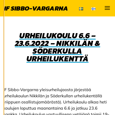
milloin tahansa. Lue
IF SIBBO-VARGARNA
lisää
Visa
evästeistämme.
M
URHEILUKOULU 6.6 –
u
23.6.2022 – NIKKILÄN &
o
k
SÖDERKULLA
k
a
URHEILUKENTTÄ
a
e
v
ä
st
e
a
IF Sibbo-Vargarna yleisurheilujaosto järjestää
s
e
urheilukoulun Nikkilän ja Söderkullan urheilukentällä
t
(riippuen osallistujamäärästä). Urheilukoulu alkaa heti
u
koulujen loputtua maanantaina 6.6 ja jatkuu 23.6
k
si
saakka. Urheilukoulun vastuullisena vetäjänä toimii 19-