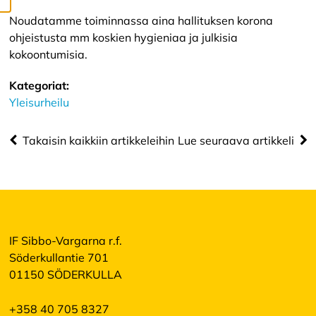
k
Noudatamme toiminnassa aina hallituksen korona
a
i
ohjeistusta mm koskien hygieniaa ja julkisia
k
kokoontumisia.
k
i
e
Kategoriat:
v
Yleisurheilu
ä
s
t
Takaisin kaikkiin artikkeleihin
Lue seuraava artikkeli
e
e
t
IF Sibbo-Vargarna r.f.
Söderkullantie 701
01150 SÖDERKULLA
+358 40 705 8327