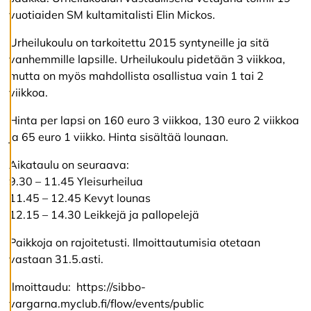
a
vuotiaiden SM kultamitalisti Elin Mickos.
Urheilukoulu on tarkoitettu 2015 syntyneille ja sitä
K
vanhemmille lapsille. Urheilukoulu pidetään 3 viikkoa,
i
mutta on myös mahdollista osallistua vain 1 tai 2
e
l
viikkoa.
l
ä
Hinta per lapsi on 160 euro 3 viikkoa, 130 euro 2 viikkoa
k
ja 65 euro 1 viikko. Hinta sisältää lounaan.
a
i
Aikataulu on seuraava:
k
k
9.30 – 11.45 Yleisurheilua
i
11.45 – 12.45 Kevyt lounas
12.15 – 14.30 Leikkejä ja pallopelejä
H
Paikkoja on rajoitetusti. Ilmoittautumisia otetaan
y
v
vastaan 31.5.asti.
ä
k
Ilmoittaudu: https://sibbo-
s
vargarna.myclub.fi/flow/events/public
y