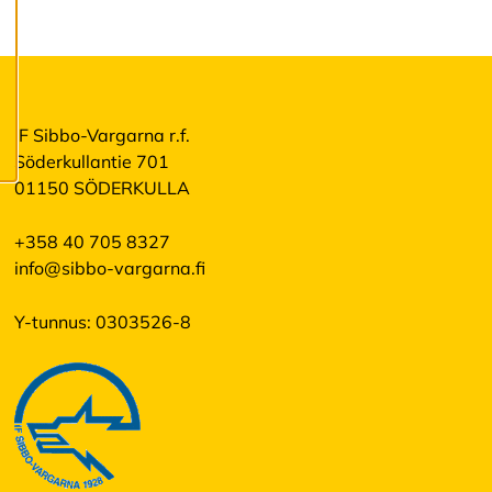
o
k
k
a
a
e
v
IF Sibbo-Vargarna r.f.
ä
Söderkullantie 701
st
e
01150 SÖDERKULLA
a
s
+358 40 705 8327
e
t
info@sibbo-vargarna.fi
u
k
Y-tunnus: 0303526-8
si
a
K
i
e
l