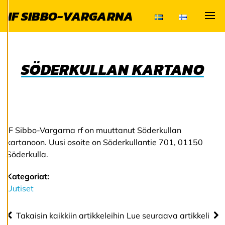
käyttökokemuksen
IF SIBBO-VARGARNA
ja henkilökohtaista
palvelua.
Visa
Suostumalla
evästeiden käyttöön
voimme kehittää
SÖDERKULLAN KARTANO
entistä parempaa
palvelua ja tarjota
sinulle kiinnostavaa
sisältöä. Sinulla on
hallinta
IF Sibbo-Vargarna rf on muuttanut Söderkullan
evästeasetuksistasi,
kartanoon. Uusi osoite on Söderkullantie 701, 01150
ja voit muuttaa niitä
Söderkulla.
milloin tahansa. Lue
lisää
Kategoriat:
evästeistämme.
Uutiset
M
Takaisin kaikkiin artikkeleihin
Lue seuraava artikkeli
u