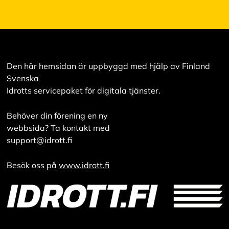
l
ä
k
a
i
k
k
i
Den här hemsidan är uppbyggd med hjälp av Finland
Svenska
Idrotts servicepaket för digitala tjänster.
H
y
v
Behöver din förening en ny
ä
webbsida? Ta kontakt med
k
support@idrott.fi
s
y
k
Besök oss på
www.idrott.fi
a
i
k
k
i
e
v