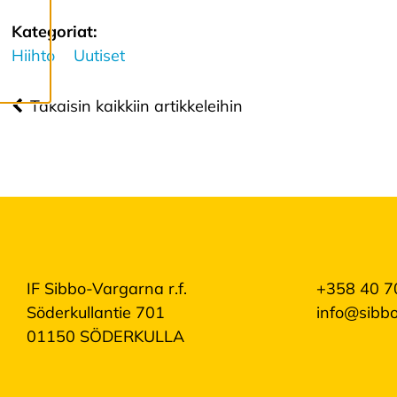
Suostumalla
evästeiden
Kategoriat:
käyttöön voimme
Hiihto
Uutiset
kehittää entistä
parempaa palvelua
Takaisin kaikkiin artikkeleihin
ja tarjota sinulle
kiinnostavaa
sisältöä. Sinulla on
hallinta
evästeasetuksistasi,
ja voit muuttaa niitä
milloin tahansa. Lue
lisää
IF Sibbo-Vargarna r.f.
+358 40 7
evästeistämme.
Söderkullantie 701
info@sibbo
01150 SÖDERKULLA
M
u
o