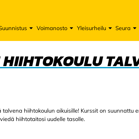
Suunnistus
Voimanosto
Yleisurheilu
Seura
 HIIHTOKOULU TAL
lvena hiihtokoulun aikuisille! Kurssit on suunnattu erit
viedä hiihtotaitosi uudelle tasolle.