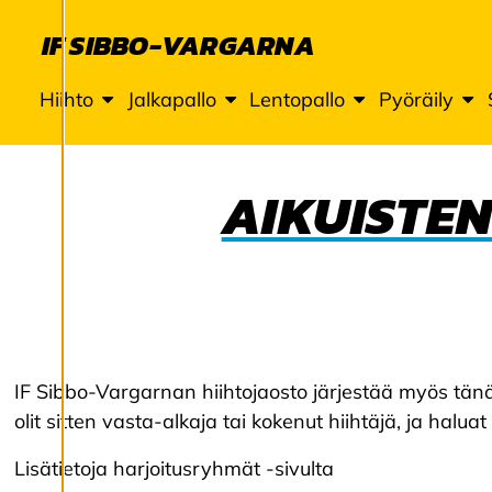
U
K
IF SIBBO-VARGARNA
S
Hiihto
Jalkapallo
Lentopallo
Pyöräily
E
AIKUISTEN
T
Käytämme
evästeitä
tarjotaksemme
paremman
IF Sibbo-Vargarnan hiihtojaosto järjestää myös tänä ta
käyttökokemuksen
olit sitten vasta-alkaja tai kokenut hiihtäjä, ja haluat 
ja henkilökohtaista
palvelua.
Lisätietoja harjoitusryhmät -sivulta