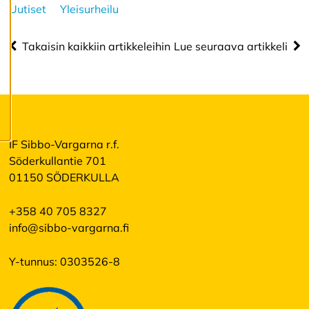
k
Uutiset
Yleisurheilu
a
a
e
Takaisin kaikkiin artikkeleihin
Lue seuraava artikkeli
v
ä
st
e
a
s
e
t
IF Sibbo-Vargarna r.f.
u
Söderkullantie 701
k
si
01150 SÖDERKULLA
a
+358 40 705 8327
info@sibbo-vargarna.fi
K
i
e
Y-tunnus: 0303526-8
l
l
ä
k