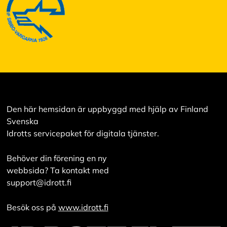
a
i
k
k
i
H
y
v
ä
Den här hemsidan är uppbyggd med hjälp av Finland
k
s
Svenska
y
Idrotts servicepaket för digitala tjänster.
k
a
i
Behöver din förening en ny
k
webbsida? Ta kontakt med
k
support@idrott.fi
i
e
v
Besök oss på
www.idrott.fi
ä
s