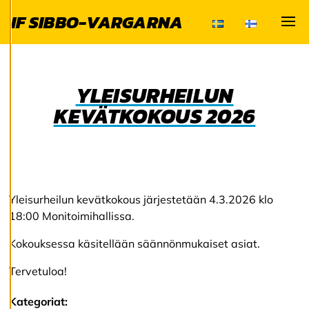
palvelua.
IF SIBBO-VARGARNA
Suostumalla
Visa
evästeiden käyttöön
voimme kehittää
entistä parempaa
YLEISURHEILUN
palvelua ja tarjota
KEVÄTKOKOUS 2026
sinulle kiinnostavaa
sisältöä. Sinulla on
hallinta
evästeasetuksistasi,
ja voit muuttaa niitä
milloin tahansa. Lue
Yleisurheilun kevätkokous järjestetään 4.3.2026 klo
lisää
18:00 Monitoimihallissa.
evästeistämme.
Kokouksessa käsitellään säännönmukaiset asiat.
M
Tervetuloa!
u
o
k
Kategoriat: