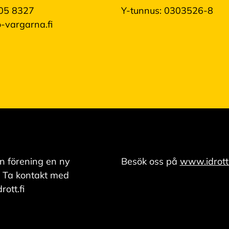
05 8327
Y-tunnus: 0303526-8
-vargarna.fi
n förening en ny
Besök oss på
www.idrott.
 Ta kontakt med
ott.fi