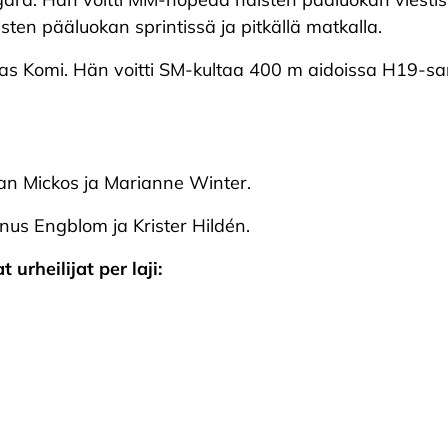
isten pääluokan sprintissä ja pitkällä matkalla.
Matias Komi. Hän voitti SM-kultaa 400 m aidoissa H19-
affan Mickos ja Marianne Winter.
nus Engblom ja Krister Hildén.
urheilijat per laji: