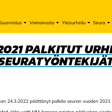
Suunnistus
Voimanosto
Yleisurheilu
Seura
021 PALKITUT URHE
SEURATYÖNTEKIJÄ
an 24.3.2022 päättänyt palkita seuran vuoden 2021 par
gård. Hän voitti MM-hopeaa naisten pääluokan viestissä