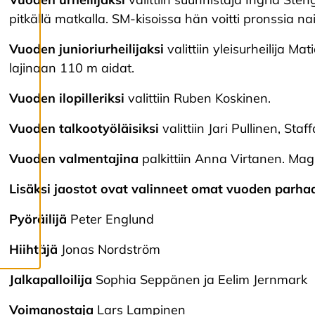
ja voit muuttaa niitä
pitkällä matkalla. SM-kisoissa hän voitti pronssia na
milloin tahansa. Lue
lisää
Vuoden junioriurheilijaksi
valittiin yleisurheilija 
evästeistämme.
lajinaan 110 m aidat.
Vuoden ilopilleriksi
valittiin Ruben Koskinen.
M
u
o
Vuoden talkootyöläisiksi
valittiin Jari Pullinen, St
k
k
Vuoden valmentajina
palkittiin Anna Virtanen. Mag
a
a
Lisäksi jaostot ovat valinneet omat vuoden parhaat 
e
v
ä
Pyöräilijä
Peter Englund
st
e
Hiihtäjä
Jonas Nordström
a
s
e
Jalkapalloilija
Sophia Seppänen ja Eelim Jernmark
t
u
Voimanostaja
Lars Lampinen