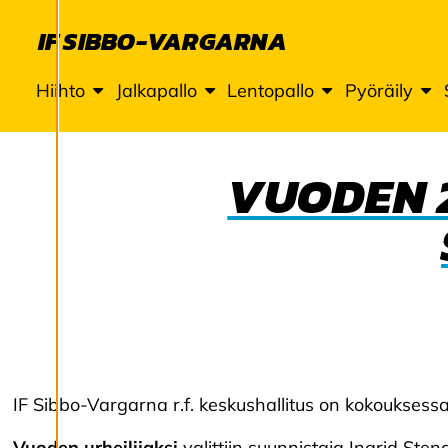
evästeitä
IF SIBBO-VARGARNA
tarjotaksemme
paremman
Hiihto
Jalkapallo
Lentopallo
Pyöräily
käyttökokemuksen
ja henkilökohtaista
palvelua.
VUODEN 2
Suostumalla
evästeiden
käyttöön voimme
kehittää entistä
parempaa palvelua
ja tarjota sinulle
kiinnostavaa
sisältöä. Sinulla on
hallinta
IF Sibbo-Vargarna r.f. keskushallitus on kokouksessa
evästeasetuksistasi,
Vuoden urheilijaksi
valittiin suunnistaja Ingrid Sten