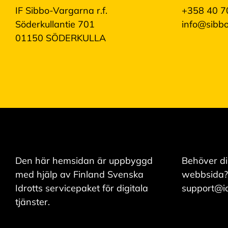
s
y
IF Sibbo-Vargarna r.f.
+358 40 7
k
Söderkullantie 701
info@sibbo
a
i
01150 SÖDERKULLA
k
k
i
e
v
ä
s
t
e
e
t
Den här hemsidan är uppbyggd
Behöver di
med hjälp av Finland Svenska
webbsida?
Idrotts servicepaket för digitala
support@idr
tjänster.