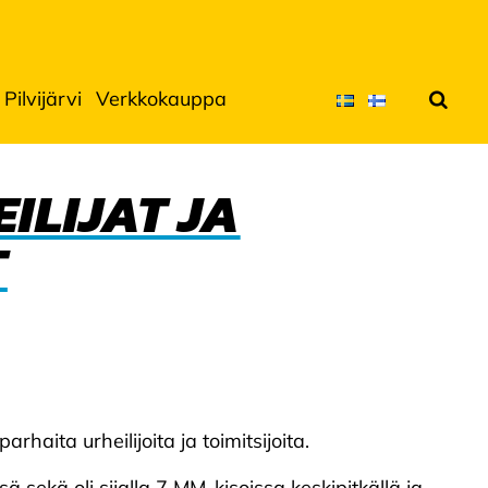
Pilvijärvi
Verkkokauppa
Hae
ILIJAT JA
T
haita urheilijoita ja toimitsijoita.
 sekä oli sijalla 7 MM-kisoissa keskipitkällä ja