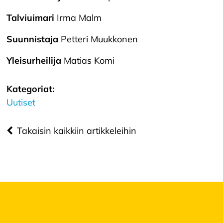
k
si
Talviuimari
Irma Malm
a
Suunnistaja
Petteri Muukkonen
K
i
Yleisurheilija
Matias Komi
e
l
l
Kategoriat:
ä
Uutiset
k
a
i
Takaisin kaikkiin artikkeleihin
k
k
i
H
y
v
ä
k