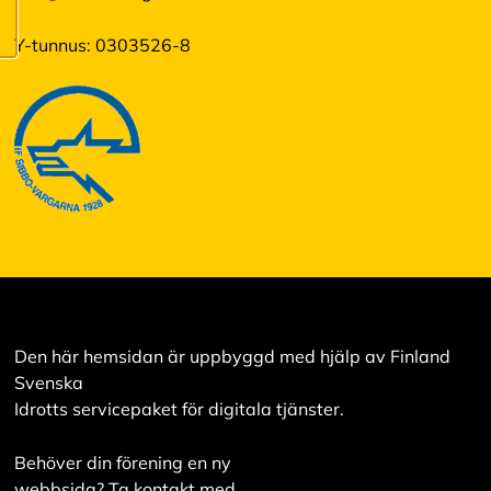
lisää
evästeistämme.
Y-tunnus: 0303526-8
M
u
o
k
k
a
a
e
v
ä
st
e
a
s
Den här hemsidan är uppbyggd med hjälp av Finland
e
Svenska
t
u
Idrotts servicepaket för digitala tjänster.
k
si
Behöver din förening en ny
a
webbsida? Ta kontakt med