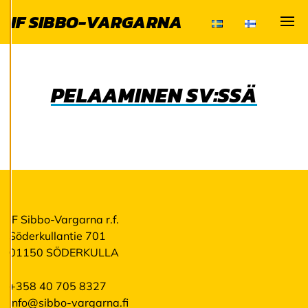
Käytämme
IF SIBBO-VARGARNA
evästeitä
Visa
tarjotaksemme
paremman
käyttökokemuksen
PELAAMINEN SV:SSÄ
ja henkilökohtaista
palvelua.
Suostumalla
evästeiden käyttöön
voimme kehittää
entistä parempaa
palvelua ja tarjota
sinulle kiinnostavaa
IF Sibbo-Vargarna r.f.
sisältöä. Sinulla on
Söderkullantie 701
hallinta
01150 SÖDERKULLA
evästeasetuksistasi,
ja voit muuttaa niitä
+358 40 705 8327
milloin tahansa. Lue
info@sibbo-vargarna.fi